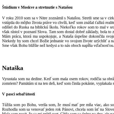
Štúdium v Moskve a stretnutie s Natašou
V roku 2010 som sa v Nitre zoznámil s Natašou. Stretli sme sa v cir
vstúpila do môjho života práve vo chvíli, keď som znášal ťažkú reali
odišiel do Ruska na biblickú školu. Niekoľko rokov som to mal v srd
však rástol v poznaní Slova. Tam som dostal dobré základy, bola to
Mám prácu, ktorá ma uspokojuje, a Nataša úspešne dokončila svoje
Niekedy by som chcel Božie jednanie vo svojom živote urýchliť a n
Sme však Bohu bližšie než kedysi a to nás oboch napĺňa vďačnosťou
Nataška
Vyrastala som na dedine. Keď som mala osem rokov, rodičia sa obráti
zomriem? Pamätám si na ten deň, keď som činila pokánie, vyplakala s
V pasci sebaľútosti
Túžila som po Bohu, verila som, že musí mať pre mňa viac, ako so
Rozhodla som sa venovať jeden rok Pánovi, chcela som ísť na Sloven
Mala som pocit, že sa mi zrútil svet. Cítila som sa úplne na dne, ale