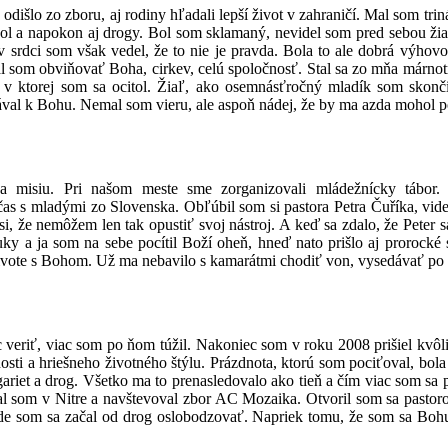
dišlo zo zboru, aj rodiny hľadali lepší život v zahraničí. Mal som trin
lkohol a napokon aj drogy. Bol som sklamaný, nevidel som pred sebou 
 srdci som však vedel, že to nie je pravda. Bola to ale dobrá výhovo
som obviňovať Boha, cirkev, celú spoločnosť. Stal sa zo mňa márnotra
tu, v ktorej som sa ocitol. Žiaľ, ako osemnásťročný mladík som skon
lával k Bohu. Nemal som vieru, ale aspoň nádej, že by ma azda mohol 
a misiu. Pri našom meste sme zorganizovali mládežnícky tábor.
 čas s mladými zo Slovenska. Obľúbil som si pastora Petra Čuříka, v
, že nemôžem len tak opustiť svoj nástroj. A keď sa zdalo, že Peter sa
y a ja som na sebe pocítil Boží oheň, hneď nato prišlo aj prorocké s
 živote s Bohom. Už ma nebavilo s kamarátmi chodiť von, vysedávať po 
 veriť, viac som po ňom túžil. Nakoniec som v roku 2008 prišiel kvôl
ti a hriešneho životného štýlu. Prázdnota, ktorú som pociťoval, bola
gariet a drog. Všetko ma to prenasledovalo ako tieň a čím viac som sa
 som v Nitre a navštevoval zbor AC Mozaika. Otvoril som sa pastorovi
de som sa začal od drog oslobodzovať. Napriek tomu, že som sa Bohu