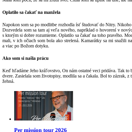
Oplatilo sa čakať na manžela
Napokon som sa po modlitbe rozhodla ísť študovať do Nitry. Nikoho 
Dozvedela som sa tam aj veľa nového, napríklad o hovorení v novýc
s ktorým si dobre rozumieme. Oplatilo sa čakať na toho pravého. Mo
mali, v ich očiach som bola ako strelená. Kamarátky sa mi snažili 
a viac po Božom dotyku.
Ako som si našla prácu
Keď hľadáme Jeho kráľovstvo, On nám ostatné veci pridáva. Tak to bo
dvere. Zasielala som životopisy, modlila sa a čakala. Bol to zázrak,
žehná.
Per mission tour 2026