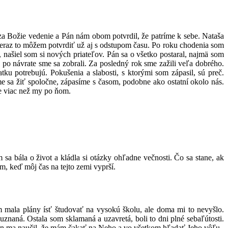
 za Božie vedenie a Pán nám obom potvrdil, že patríme k sebe. Nataša
, teraz to môžem potvrdiť už aj s odstupom času. Po roku chodenia som
 našiel som si nových priateľov. Pán sa o všetko postaral, najmä som
po návrate sme sa zobrali. Za posledný rok sme zažili veľa dobrého.
 potrebujú. Pokušenia a slabosti, s ktorými som zápasil, sú preč.
 sa žiť spoločne, zápasíme s časom, podobne ako ostatní okolo nás.
e viac než my po ňom.
sa bála o život a kládla si otázky ohľadne večnosti. Čo sa stane, ak
m, keď môj čas na tejto zemi vyprší.
 mala plány ísť študovať na vysokú školu, ale doma mi to nevyšlo.
naná. Ostala som sklamaná a uzavretá, boli to dni plné sebaľútosti.
i. Pán ma naučil, že mám čakať na Neho a vo všetkom hľadať Jeho vôľu.