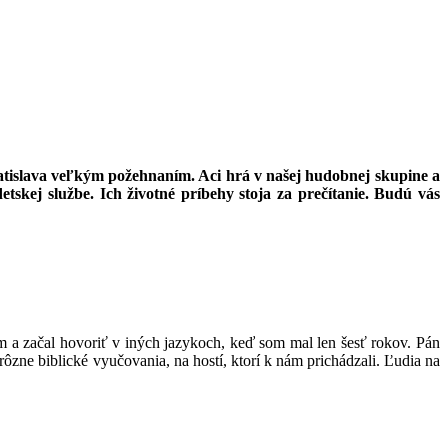
ratislava veľkým požehnaním. Aci hrá v našej hudobnej skupine a
skej službe. Ich životné príbehy stoja za prečítanie. Budú vás
a začal hovoriť v iných jazykoch, keď som mal len šesť rokov. Pán
ôzne biblické vyučovania, na hostí, ktorí k nám prichádzali. Ľudia na