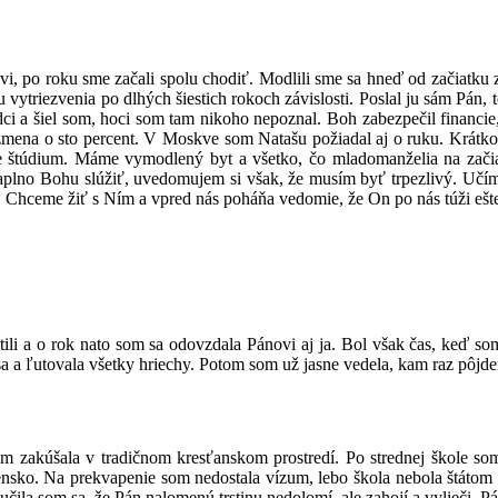
kvi, po roku sme začali spolu chodiť. Modlili sme sa hneď od začiatku
tu vytriezvenia po dlhých šiestich rokoch závislosti. Poslal ju sám Pán
ci a šiel som, hoci som tam nikoho nepoznal. Boh zabezpečil financie,
 zmena o sto percent. V Moskve som Natašu požiadal aj o ruku. Krátko 
 štúdium. Máme vymodlený byt a všetko, čo mladomanželia na začiatku
aplno Bohu slúžiť, uvedomujem si však, že musím byť trpezlivý. Učíme
. Chceme žiť s Ním a vpred nás poháňa vedomie, že On po nás túži ešt
li a o rok nato som sa odovzdala Pánovi aj ja. Bol však čas, keď som 
a a ľutovala všetky hriechy. Potom som už jasne vedela, kam raz pôjde
m zakúšala v tradičnom kresťanskom prostredí. Po strednej škole som
sko. Na prekvapenie som nedostala vízum, lebo škola nebola štátom uz
 naučila som sa, že Pán nalomenú trstinu nedolomí, ale zahojí a vylieč