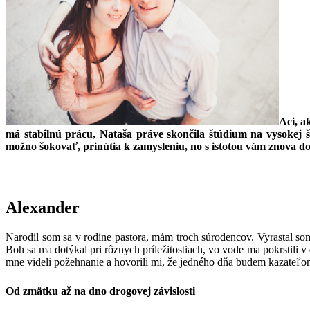
Aci, a
má stabilnú prácu, Nataša práve skončila štúdium na vysokej š
možno šokovať, prinútia k zamysleniu, no s istotou vám znova do
Alexander
Narodil som sa v rodine pastora, mám troch súrodencov. Vyrastal 
Boh sa ma dotýkal pri rôznych príležitostiach, vo vode ma pokrstili 
mne videli požehnanie a hovorili mi, že jedného dňa budem kazateľo
Od zmätku až na dno drogovej závislosti