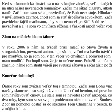
Keď sa ekonomická situácia sa u nás v krajine zhoršila, veľa mladých o
na ulici našiel neveriacich kamarátov. Začali ma lákať cigarety, a
nanič. Začal som sám seba presviedčať, že Boh neexistuje. Hlboko v
v myšlienkach zavrhol, chcel som sa stať úspešným advokátom. Začal 
pravidelne fajčil marihuanu, aby som nemusel „riešiť“ šedú reali
nevzdával a aj ja som vo chvíľach súženia a ťažkostí aspoň večer vo
Zlom na mládežníckom tábore
V roku 2006 k nám na týždeň prišli mladí zo Slova života n
s organizáciou, prevozmi autom, s piesňami, veľmi ma bavilo tráviť
pre mladých, no ja som bol v ten večer vo chválach a pomyslel som si
mám modliť.“ Pochopil som, že je to určené mne. Položil na mňa ruk
zmenilo, náhle som stratil vášeň pre svetskú zábavu a začal túžiť po
Konečne slobodný!
Ďalšie roky som zvádzal veľký boj s temnotou. Začal som Bohu viac
navždy skoncovať so starým životom. Utiecť od heroínu, od povrchnos
som navštevovať cirkev, ale stále som sa nevedel zbaviť alkoholu, ci
dva roky, kým som sa so svojím problémom niekomu zveril. Študoval
Zbor mi pomohol dostať sa do strediska Teen Challenge v Seredi, k
z môjho bahna.