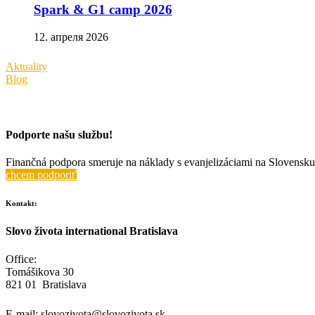
Spark & G1 camp 2026
12. апреля 2026
Aktuality
Blog
Podporte našu službu!
Finančná podpora smeruje na náklady s evanjelizáciami na Slovensku 
chcem podporiť
Kontakt:
Slovo života international Bratislava
Office:
Tomášikova 30
821 01 Bratislava
E-mail:
slovozivota@slovozivota.sk