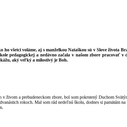
ko ho všetci voláme, aj s manželkou Nataškou sú v Slove života B
kole pedagogickej a nedávno začala v našom zbore pracovať v det
kážu, aký veľký a milostivý je Boh.
som v živom a prebudeneckom zbore, bol som pokrstený Duchom Svätým 
v dvanástich rokoch. Mal som rád nedeľnú školu, dodnes si pamätám na r
m.