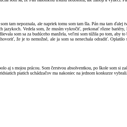
som tam nepoznala, ale napriek tomu som tam šla. Pán ma tam ďalej tv
h jazykoch. Vedela som, že musím vykročiť, prekonať rôzne bariéry, 
dlievala som sa za budúceho manžela, veľmi som túžila po tom, aby to
nahovoriť, že je to nemožné, ale ja som sa nenechala odradiť. Oplati
lo aj s mojou prácou. Som čerstvou absolventkou, po škole som si zača
 z tridsiatich piatich uchádzačov ma nakoniec na jednom konkurze vybra