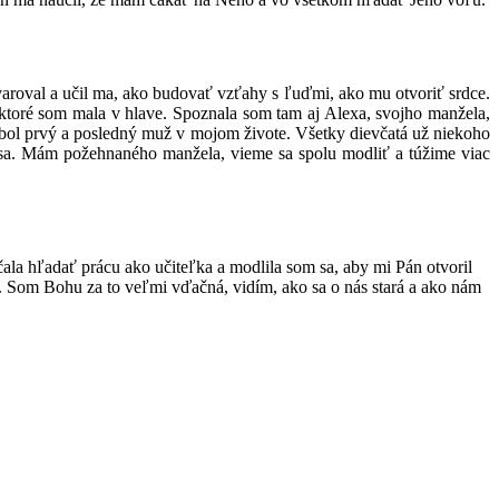
aroval a učil ma, ako budovať vzťahy s ľuďmi, ako mu otvoriť srdce.
ktoré som mala v hlave. Spoznala som tam aj Alexa, svojho manžela,
 bol prvý a posledný muž v mojom živote. Všetky dievčatá už niekoho
lo sa. Mám požehnaného manžela, vieme sa spolu modliť a túžime viac
la hľadať prácu ako učiteľka a modlila som sa, aby mi Pán otvoril
li. Som Bohu za to veľmi vďačná, vidím, ako sa o nás stará a ako nám