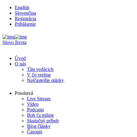
English
Slovenčina
Registrácia
Prihlásenie
Slovo života
Úvod
O nás
Tím vedúcich
V čo veríme
Najčastejšie otázky
Posolstvá
Live Stream
Video
Podcasts
Boh ťa miluje
Skutočný príbeh
Blog články
Časopis