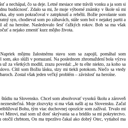
ásť a nechápal, čo sa deje. Letné mesiace sme trávili vonku a ja som si
žiadnu budúcnosť. Zdalo sa mi, že moje výborné známky v škole sú mi
rka, aby som pokračoval v zatrpknutí a rebélii. Božie povolanie som
tný syn, chodieval som po zábavách, stále som bol v nejakej partii a
čil až na heroíne. Nasledovalo šesť ťažkých rokov. Boh sa ma však
počuť a nejako zmeniť kurz môjho života.
 Napriek môjmu žalostnému stavu som sa zapojil, pomáhal som
idel som, ako slúži v pomazaní. Na poslednom zhromaždení bola výzva
 už za všetkých modlil, zrazu povedal: „Je tu ešte niekto, za koho sa
lovo. Cítil som Božiu lásku, slzy mi tiekli potokom. Niečo sa vtedy
baroch. Zostal však jeden veľký problém – závislosť na heroíne.
i štúdiu na Slovensko. Chcel som absolvovať vysokú školu a zároveň
 neznesiteľná. Moje zlozvyky si ma však našli aj na Slovensku. Začal
 približoval Bohu, tým viac duchovnej opozície som zažíval. Trvalo mi
 Mirovi, mal som už dosť skrývania sa a bridilo sa mi pokrytectvo.
 otočil chrbtom, On ma trpezlivo čakal ako dobrý Otec, vytiahol ma