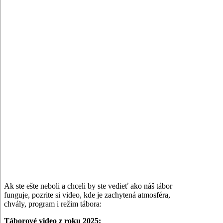
Ak ste ešte neboli a chceli by ste vedieť ako náš tábor
funguje, pozrite si video, kde je zachytená atmosféra,
chvály, program i režim tábora:
Táborové video z roku 2025: