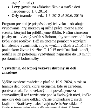
aspoň tri roky)
Levy
(prváci na základnej škole a staršie deti
narodené do 1.7. 2015)
Orly
(narodení medzi 1.7. 2012 až 30.6. 2015)
Program pre deti je prispôsobený ich veku – obsahuje
vyučovanie, hry, niekedy aj ručné práce, piesne alebo
scénky, ktorými im približujeme Bibliu. Naším zámerom
je, aby mali vlastný vzťah s Bohom, aby sem nechodili len
kvôli viere rodičov. Tiež im chceme pomôcť v rozvíjaní
ich talentov a zručností, aby to využili v škole a zúročili i v
praktickom živote i službe. O 12:15 nedeľná škola končí,
rodičia si ich potrebujú vyzdvihnúť najneskôr do 10 minút
po skončení bohoslužby.
Vysvetlenie, do ktorej vekovej skupiny sú deti
zaradené
Vyššie uvedené rozdelenie platí od 10.9. 2024, o rok sa
hranica detí, podľa ktorej určujeme, kde sú zaradení,
posúva o rok. Tento vekový limit považujeme za
spravodlivejší než rozdelenie podľa školských tried, keďže
niektoré deti majú odklad, ďalšie prichádzajú z iných
krajín do Bratislavy a absolvujú naše bežné základné
školy v inom veku ako naše slovenské deti. Dátum