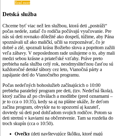
Read more
Detská služba
Chceme byť viac než len službou, ktorá deti „postráži“
počas nedele, zatiaľ čo rodičia počúvajú vyučovanie. Pre
nás sú deti rovnako dôležité ako dospelí, túžime, aby Pána
spoznávali už ako maličkí, učili sa rozpoznávať, čo je
dobré a zlé, spoznali krásu Božieho slova a popritom zažili
veľa zábavy. V neposlednom rade usilujeme o to, aby mali
medzi sebou krásne a priateľské vzťahy. Práve preto
prebieha naša služba celý rok, neodmysliteľnou časťou sú
každoročné detské tábory cez leto, Vianočná párty a
zapájanie detí do Vianočného programu.
Počas nedeľných bohoslužieb začínajúcich o 10:00
prebieha paralelný program pre deti, (tzv. Nedeľná škola),
ktorý začína až po chválach a modlitbe (pred oznamami –
je to cca o 10:35), kedy sa aj na plátne ukáže, že deťom
začína program, obvykle na to upozorní aj kazateľ,
dovtedy sú deti pod dohľadom svojich rodičov. Potom sa
deti stretnú v kaviarni na občerstvenie. Tam sa rozdelia do
troch skupín (cca o 10:50).
Ovečky
(deti navštevujúce škôlku, ktoré majú