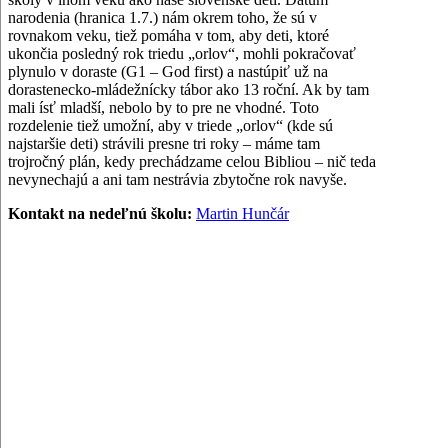
narodenia (hranica 1.7.) nám okrem toho, že sú v
rovnakom veku, tiež pomáha v tom, aby deti, ktoré
ukončia posledný rok triedu „orlov“, mohli pokračovať
plynulo v doraste (G1 – God first) a nastúpiť už na
dorastenecko-mládežnícky tábor ako 13 roční. Ak by tam
mali ísť mladší, nebolo by to pre ne vhodné. Toto
rozdelenie tiež umožní, aby v triede „orlov“ (kde sú
najstaršie deti) strávili presne tri roky – máme tam
trojročný plán, kedy prechádzame celou Bibliou – nič teda
nevynechajú a ani tam nestrávia zbytočne rok navyše.
Kontakt na nedeľnú školu
:
Martin Hunčár