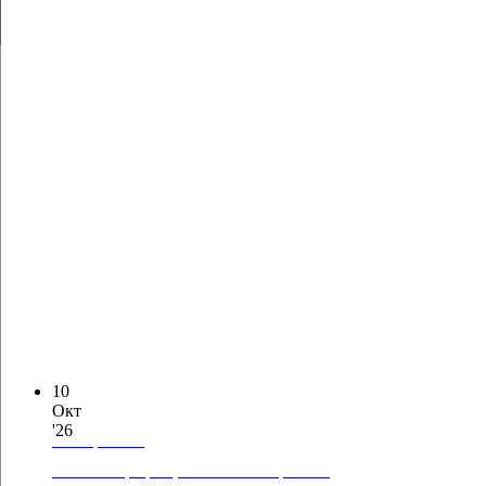
10
Окт
'26
Pochod pre Ježiša
V Bratislave opäť plánujeme urobiť Pochod pre Ježiša