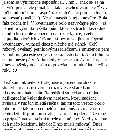
ja som sa výnimočne neponáhľal… hm… inak ak sa na
chvíľu prestanete ponáhľať, tak si všeličo všimnete 🙂 …
určite odporúčam… aspoň raz za deň… aspoň na chvíľu
sa prestať ponáhľať). No ale naspäť k tej atmosfére. Bola
fakt trocha iná. V kvetinárstve bolo nezvyčajne plno – až
na jednu výnimku všetko páni, ktorí tak trochu bezradne
chodili hore dole a pozerali na rôzne kytice, kvety a
papradia, ktoré ich väčšinou vôbec nezaujímajú. Oproti
kvetinárstvu vyrástol dnes z ničoho nič stánok. Celý
ružový, ovešaný perníkovými srdiečkami s unudenou pani
za pultom (asi ešte svoje srdiečko nedostala). A do toho po
celom meste páry. Aj inokedy v meste stretávam páry, ale
dnes sa všetky no… ako to povedať… minimálne viedli za
ruku 🙂
Keď som tak sedel v trolejbuse a pozeral na strašne
škaredú, malú zošuverenú ružu v ešte škaredšom
plastovom obale s ešte škaredšími srdiečkami a úplne
najškaredším Valentínskym nápisom, ktorú nadšene
zvierala v rukách mladá slečna, tak mi toto všetko okolo
toho prišlo tak trocha umelé a nanútené. Ak máte radi
tento deň nič proti tomu, ale ja sa musím priznať, že mne
to pripadá naozaj veľmi umelé a nanútené. Akoby v tento
deň niečo každému kázalo: Dnes musíš milovať! Dnes
musíš urobiť niečo výnimočné (a marketingové kampane