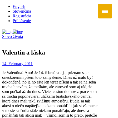
English
Slovenčina
Registrácia
Prihlásenie
Slovo života
Valentín a láska
14. February 2011
Je Valentína! Áno! Je 14. februára a ja, priznám sa, s
oneskorením píšem toto zamyslenie. Dnes už malo byť
dokončené, no ja ho ešte len teraz píšem a tak sa na seba
trocha hnevám, že meškám, ale zároveň som aj rád, že
som počkal až do dnes. Viete, cestou domov z práce som
sa trocha poponevieral uličkami bratislavského centra,
ktoré dnes mali takú zvláštnu atmosféru. Ľudia sa tak
akosi o niečo napätejšie niekam ponáhľali (ak si všimnete
v meste sa ľudia stále niekam ponáhľajú, ale dnes sa
ponáhľali tak akosi inak – všimol som si to preto, pretože