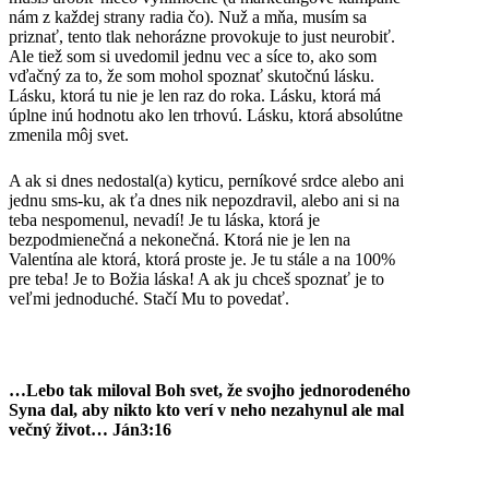
nám z každej strany radia čo). Nuž a mňa, musím sa
priznať, tento tlak nehorázne provokuje to just neurobiť.
Ale tiež som si uvedomil jednu vec a síce to, ako som
vďačný za to, že som mohol spoznať skutočnú lásku.
Lásku, ktorá tu nie je len raz do roka. Lásku, ktorá má
úplne inú hodnotu ako len trhovú. Lásku, ktorá absolútne
zmenila môj svet.
A ak si dnes nedostal(a) kyticu, perníkové srdce alebo ani
jednu sms-ku, ak ťa dnes nik nepozdravil, alebo ani si na
teba nespomenul, nevadí! Je tu láska, ktorá je
bezpodmienečná a nekonečná. Ktorá nie je len na
Valentína ale ktorá, ktorá proste je. Je tu stále a na 100%
pre teba! Je to Božia láska! A ak ju chceš spoznať je to
veľmi jednoduché. Stačí Mu to povedať.
…Lebo tak miloval Boh svet, že svojho jednorodeného
Syna dal, aby nikto kto verí v neho nezahynul ale mal
večný život… Ján3:16