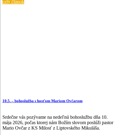
celý článok
10.5. – bohoslužba s hosťom Mariom Ovčarom
Srdečne vás pozývame na nedeľnú bohoslužbu dňa 10.
mája 2026, počas ktorej nám Božím slovom poslúži pastor
Mario Ovčar z KS Milosť z Liptovského Mikuláša.