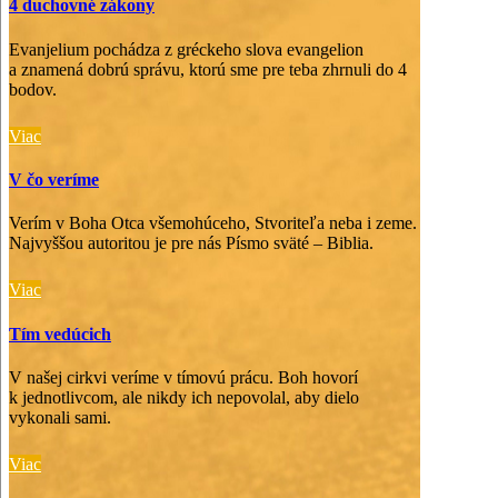
4 duchovné zákony
Evanjelium pochádza z gréckeho slova evangelion
a znamená dobrú správu, ktorú sme pre teba zhrnuli do 4
bodov.
Viac
V čo veríme
Verím v Boha Otca všemohúceho, Stvoriteľa neba i zeme.
Najvyššou autoritou je pre nás Písmo sväté – Biblia.
Viac
Tím vedúcich
V našej cirkvi veríme v tímovú prácu. Boh hovorí
k jednotlivcom, ale nikdy ich nepovolal, aby dielo
vykonali sami.
Viac