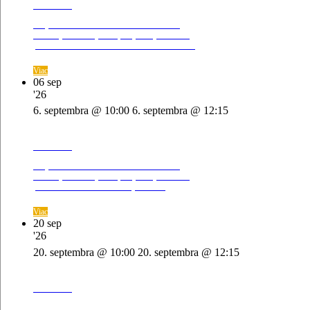
Bohoslužba
Pozývame vás na bohoslužbu na Tomášikovej,
samozrejme naďalej zabezpečujeme aj ONLINE
prenos. Slovo: Peter Čuřík Zbierka: Martin Barus
Viac
06
sep
'26
6. septembra @ 10:00
6. septembra @ 12:15
Slovo života
Tomášikova 30B
Bratislava
,
Bohoslužba
Pozývame vás na bohoslužbu na Tomášikovej,
samozrejme naďalej zabezpečujeme aj ONLINE
prenos. Slovo: Zbierka: Ondrej Chrobák
Viac
20
sep
'26
20. septembra @ 10:00
20. septembra @ 12:15
Slovo života
Tomášikova 30B
Bratislava
,
Bohoslužba
Pozývame vás na bohoslužbu na Tomášikovej,