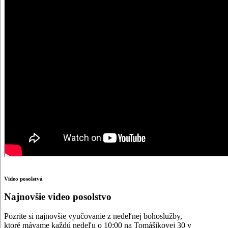
Video posolstvá
Najnovšie video posolstvo
Pozrite si najnovšie vyučovanie z nedeľnej bohoslužby,
ktoré mávame každú nedeľu o 10:00 na Tomášikovej 30 v