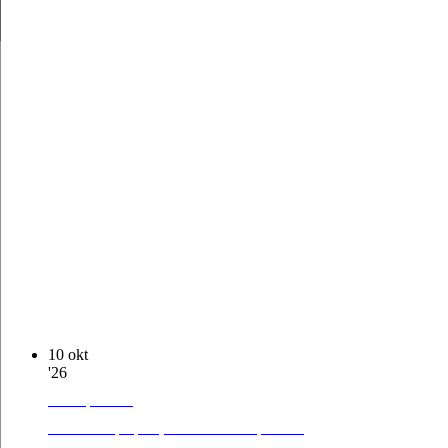
10
okt
'26
Pochod pre Ježiša
V Bratislave opäť plánujeme urobiť Pochod pre Ježiša
s vyvrcholením na Hviezdoslavovom námestí,