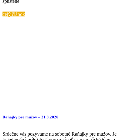
spustené.
celý článok
Raňajky pre mužov – 21.3.2026
Srdečne vás pozývame na sobotné Raňajky pre mužov. Je
to jedinečná príležitosť porozprávať sa na mužské témy a