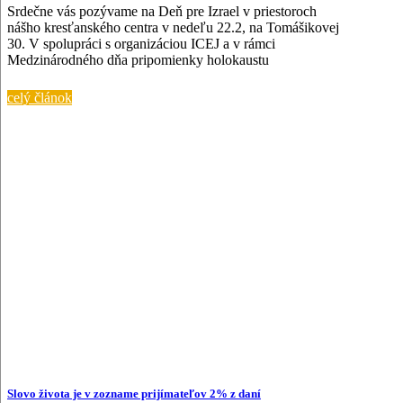
Srdečne vás pozývame na Deň pre Izrael v priestoroch
nášho kresťanského centra v nedeľu 22.2, na Tomášikovej
30. V spolupráci s organizáciou ICEJ a v rámci
Medzinárodného dňa pripomienky holokaustu
celý článok
Slovo života je v zozname prijímateľov 2% z daní