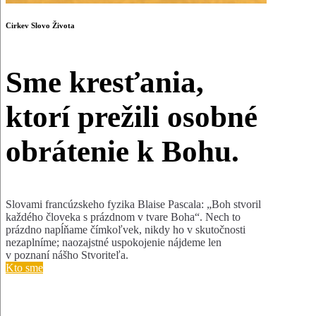
Cirkev Slovo Života
Sme kresťania,
ktorí prežili osobné
obrátenie k Bohu.
Slovami francúzskeho fyzika Blaise Pascala: „Boh stvoril
každého človeka s prázdnom v tvare Boha“. Nech to
prázdno napĺňame čímkoľvek, nikdy ho v skutočnosti
nezaplníme; naozajstné uspokojenie nájdeme len
v poznaní nášho Stvoriteľa.
Kto sme