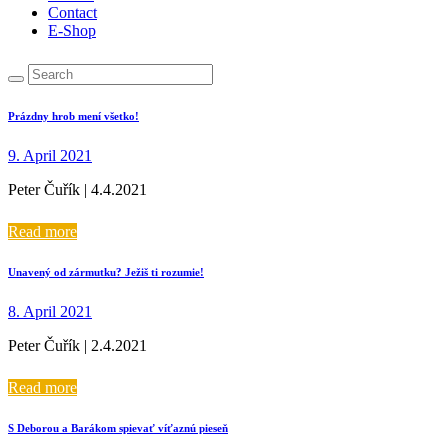
Contact
E-Shop
Prázdny hrob mení všetko!
9. April 2021
Peter Čuřík | 4.4.2021
Read more
Unavený od zármutku? Ježiš ti rozumie!
8. April 2021
Peter Čuřík | 2.4.2021
Read more
S Deborou a Barákom spievať víťaznú pieseň