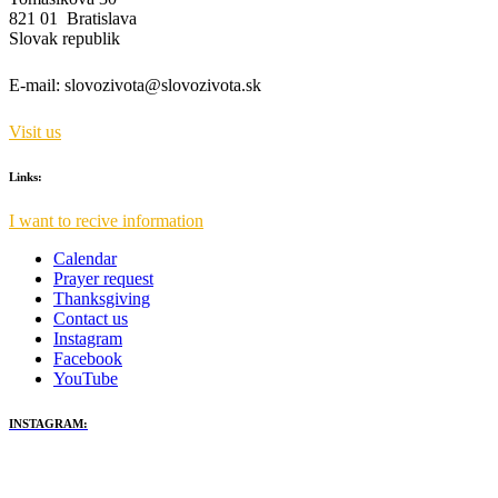
821 01 Bratislava
Slovak republik
E-mail:
slovozivota@slovozivota.sk
Visit us
Links:
I want to recive information
Calendar
Prayer request
Thanksgiving
Contact us
Instagram
Facebook
YouTube
INSTAGRAM: