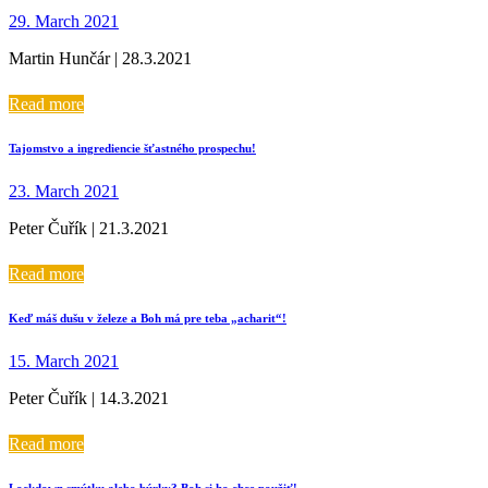
29. March 2021
Martin Hunčár | 28.3.2021
Read more
Tajomstvo a ingrediencie šťastného prospechu!
23. March 2021
Peter Čuřík | 21.3.2021
Read more
Keď máš dušu v železe a Boh má pre teba „acharit“!
15. March 2021
Peter Čuřík | 14.3.2021
Read more
Lockdown smútku alebo búrky? Boh si ho chce použiť!