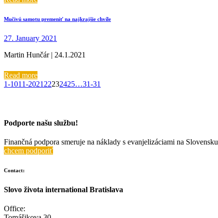
Mučivú samotu premeniť na najkrajšie chvíle
27. January 2021
Martin Hunčár | 24.1.2021
Read more
1-10
11-20
21
22
23
24
25
…
31-31
Podporte našu službu!
Finančná podpora smeruje na náklady s evanjelizáciami na Slovensku 
chcem podporiť
Contact:
Slovo života international Bratislava
Office:
Tomášikova 30