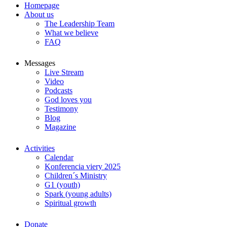
Homepage
About us
The Leadership Team
What we believe
FAQ
Messages
Live Stream
Video
Podcasts
God loves you
Testimony
Blog
Magazine
Activities
Calendar
Konferencia viery 2025
Children´s Ministry
G1 (youth)
Spark (young adults)
Spiritual growth
Donate