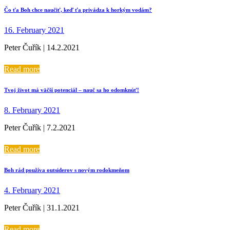
Čo ťa Boh chce naučiť, keď ťa privádza k horkým vodám?
16. February 2021
Peter Čuřík | 14.2.2021
Read more
Tvoj život má väčší potenciál – nauč sa ho odomknúť!
8. February 2021
Peter Čuřík | 7.2.2021
Read more
Boh rád používa outsiderov s novým rodokmeňom
4. February 2021
Peter Čuřík | 31.1.2021
Read more