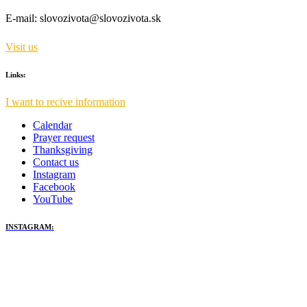
E-mail:
slovozivota@slovozivota.sk
Visit us
Links:
I want to recive information
Calendar
Prayer request
Thanksgiving
Contact us
Instagram
Facebook
YouTube
INSTAGRAM: