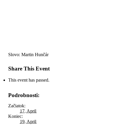
Biblická škola a služba v SŽ
Milovice, ČR
17. April
-
19. April
Slovo: Martin Hunčár
Share This Event
This event has passed.
Podrobnosti:
Začiatok:
17. April
Koniec:
19. April