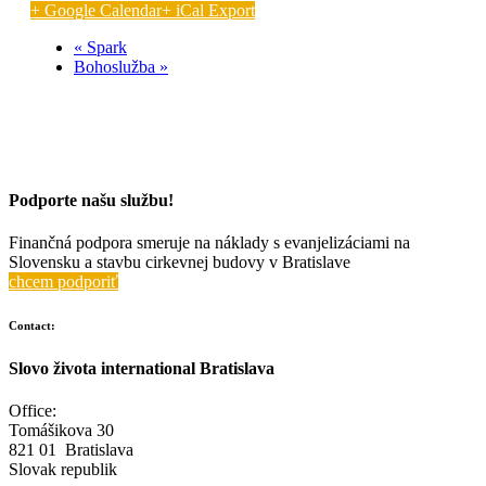
+ Google Calendar
+ iCal Export
«
Spark
Bohoslužba
»
Podporte našu službu!
Finančná podpora smeruje na náklady s evanjelizáciami na
Slovensku a stavbu cirkevnej budovy v Bratislave
chcem podporiť
Contact:
Slovo života international Bratislava
Office:
Tomášikova 30
821 01 Bratislava
Slovak republik