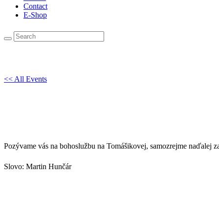
Contact
E-Shop
<< All Events
Bohoslužba
12. November 2023 @ 10:00
-
12:00
Pozývame vás na bohoslužbu na Tomášikovej, samozrejme naďalej 
Slovo: Martin Hunčár