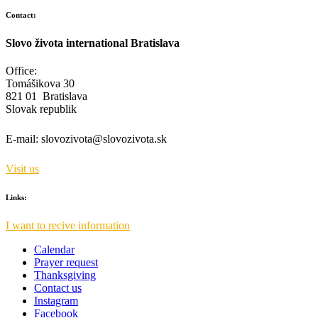
Contact:
Slovo života international Bratislava
Office:
Tomášikova 30
821 01 Bratislava
Slovak republik
E-mail:
slovozivota@slovozivota.sk
Visit us
Links:
I want to recive information
Calendar
Prayer request
Thanksgiving
Contact us
Instagram
Facebook