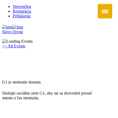
Slovenčina
Registrácia
Prihlásenie
Slovo života
<< All Events
G1
5. June @ 17:30
-
19:30
G1 je stretnutie dorastu.
Sledujte sociálne siete G1, aby ste sa dozvedeli presné
miesto a čas stretnutia.