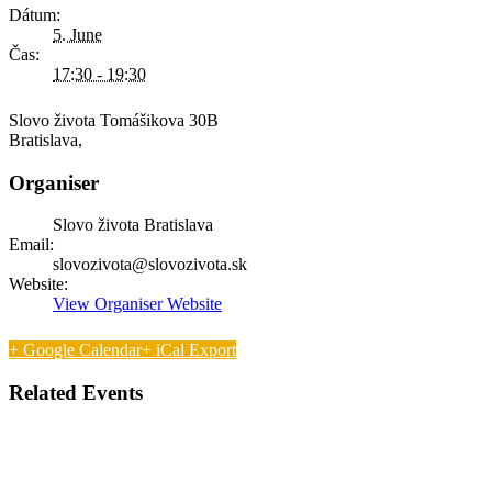
Dátum:
5. June
Čas:
17:30 - 19:30
Slovo života
Tomášikova 30B
Bratislava
,
Organiser
Slovo života Bratislava
Email:
slovozivota@slovozivota.sk
Website:
View Organiser Website
+ Google Calendar
+ iCal Export
Related Events
Bohoslužba s Večerou Pánovou