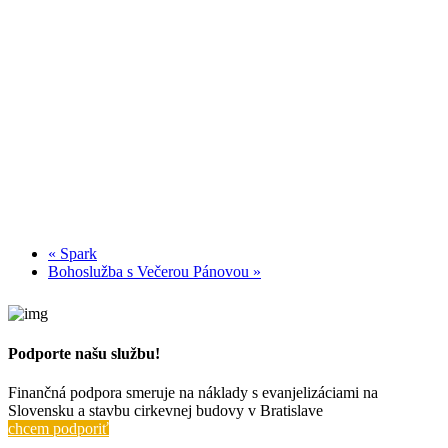
9. August @ 10:00
-
12:15
Bohoslužba
16. August @ 10:00
-
12:15
Modlitby v sále
17. August @ 18:30
-
20:00
«
Spark
Bohoslužba s Večerou Pánovou
»
Podporte našu službu!
Finančná podpora smeruje na náklady s evanjelizáciami na
Slovensku a stavbu cirkevnej budovy v Bratislave
chcem podporiť