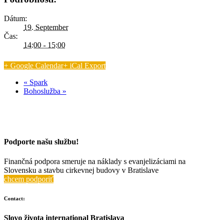
Dátum:
19. September
Čas:
14:00 - 15:00
+ Google Calendar
+ iCal Export
«
Spark
Bohoslužba
»
Podporte našu službu!
Finančná podpora smeruje na náklady s evanjelizáciami na
Slovensku a stavbu cirkevnej budovy v Bratislave
chcem podporiť
Contact:
Slovo života international Bratislava