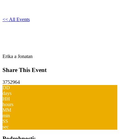
<< All Events
Svadba v Bratislave
19. September @ 14:00
-
15:00
Erika a Jonatan
Share This Event
3752964
DD
days
HH
hours
MM
min
SS
sec
Podrobnosti: