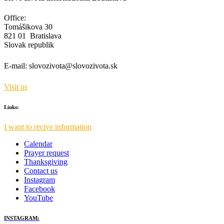
Office:
Tomášikova 30
821 01 Bratislava
Slovak republik
E-mail:
slovozivota@slovozivota.sk
Visit us
Links:
I want to recive information
Calendar
Prayer request
Thanksgiving
Contact us
Instagram
Facebook
YouTube
INSTAGRAM: