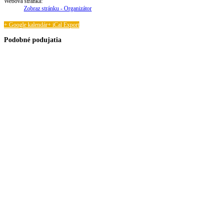
Webová stránka:
Zobraz stránku - Organizátor
+ Google kalendár
+ iCal Export
Podobné podujatia