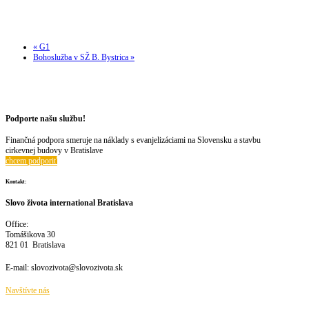
Modlitby v sále
17. augusta @ 18:30
-
20:00
«
G1
Bohoslužba v SŽ B. Bystrica
»
Podporte našu službu!
Finančná podpora smeruje na náklady s evanjelizáciami na Slovensku a stavbu
cirkevnej budovy v Bratislave
chcem podporiť
Kontakt:
Slovo života international Bratislava
Office:
Tomášikova 30
821 01 Bratislava
E-mail:
slovozivota@slovozivota.sk
Navštívte nás