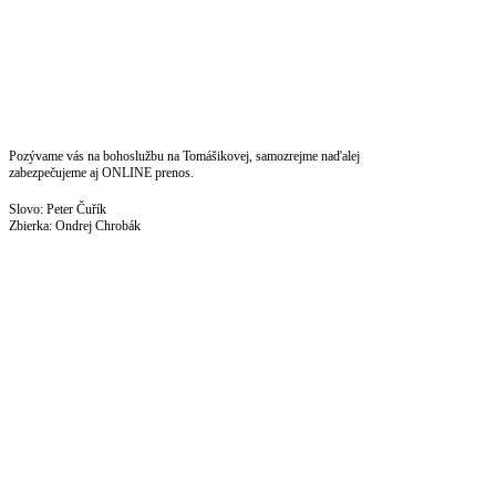
Bohoslužba
26. apríla @ 10:00
-
12:15
Pozývame vás na bohoslužbu na Tomášikovej, samozrejme naďalej
zabezpečujeme aj ONLINE prenos.
Slovo: Peter Čuřík
Zbierka: Ondrej Chrobák