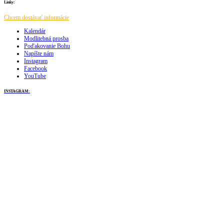
Linky:
Chcem dostávať informácie
Kalendár
Modlitebná prosba
Poďakovanie Bohu
Napíšte nám
Instagram
Facebook
YouTube
INSTAGRAM: