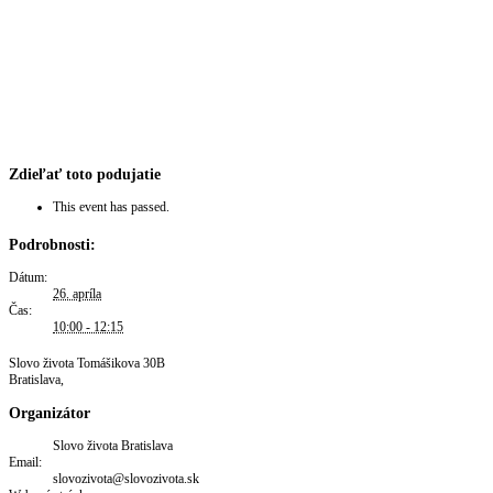
Zdieľať toto podujatie
This event has passed.
Podrobnosti:
Dátum:
26. apríla
Čas:
10:00 - 12:15
Slovo života
Tomášikova 30B
Bratislava
,
Organizátor
Slovo života Bratislava
Email:
slovozivota@slovozivota.sk