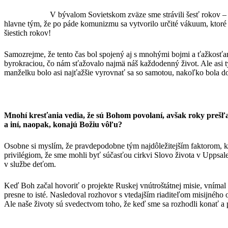
V bývalom Sovietskom zväze sme strávili šesť rokov – z
hlavne tým, že po páde komunizmu sa vytvorilo určité vákuum, ktoré 
šiestich rokov!
Samozrejme, že tento čas bol spojený aj s mnohými bojmi a ťažkosťa
byrokraciou, čo nám sťažovalo najmä náš každodenný život. Ale asi tý
manželku bolo asi najťažšie vyrovnať sa so samotou, nakoľko bola d
Mnohí kresťania vedia, že sú Bohom povolaní, avšak roky prešľap
a iní, naopak, konajú Božiu vôľu?
Osobne si myslím, že pravdepodobne tým najdôležitejším faktorom, kto
privilégiom, že sme mohli byť súčasťou cirkvi Slovo života v Uppsa
v službe deťom.
Keď Boh začal hovoriť o projekte Ruskej vnútroštátnej misie, vníma
presne to isté. Nasledoval rozhovor s vtedajším riaditeľom misijného
Ale naše životy sú svedectvom toho, že keď sme sa rozhodli konať a