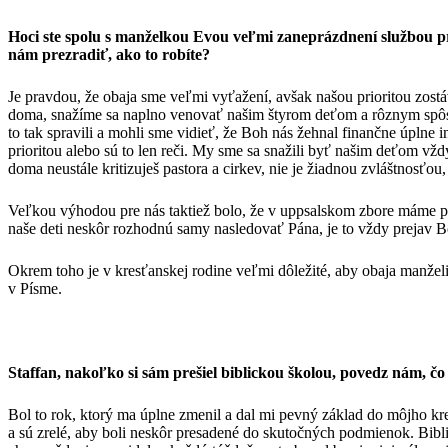
Hoci ste spolu s manželkou Evou veľmi zaneprázdnení službou pr
nám prezradiť, ako to robíte?
Je pravdou, že obaja sme veľmi vyťažení, avšak našou prioritou zostá
doma, snažíme sa naplno venovať našim štyrom deťom a rôznym spôso
to tak spravili a mohli sme vidieť, že Boh nás žehnal finančne úplne 
prioritou alebo sú to len reči. My sme sa snažili byť našim deťom vžd
doma neustále kritizuješ pastora a cirkev, nie je žiadnou zvláštnosťou
Veľkou výhodou pre nás taktiež bolo, že v uppsalskom zbore máme past
naše deti neskôr rozhodnú samy nasledovať Pána, je to vždy prejav Bo
Okrem toho je v kresťanskej rodine veľmi dôležité, aby obaja manželi
v Písme.
Staffan, nakoľko si sám prešiel biblickou školou, povedz nám, čo t
Bol to rok, ktorý ma úplne zmenil a dal mi pevný základ do môjho kr
a sú zrelé, aby boli neskôr presadené do skutočných podmienok. Biblic