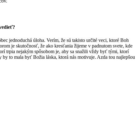
cov.
vedieť?
ec jednoduchá úloha. Verím, že sú takisto určité veci, ktoré Boh
orom je skutočnosť, že ako kresťania žijeme v padnutom svete, kde
orí trpia nejakým spôsobom je, aby sa snažili vždy byť tými, ktorí
by to mala byť Božia láska, ktorá nás motivuje. Azda tou najlepšou