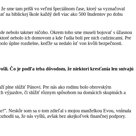
 že sme tam prišli vo veľmi špeciálnom čase, ktorý sa vyznačoval
ať na biblickej škole každý deň viac ako 500 študentov po dobu
, kde nebolo takmer ničoho. Okrem toho sme museli bojovať s úžasnou
, ktoré nebolo ich domovom a kde ľudia boli pre nich cudzincami. Pre
lo úplne rozdielne, keďže sa nedalo ísť von kvôli bezpečnosti.
šli. Čo je podľa teba dôvodom, že niektorí kresťania len snívajú
aží plne slúžiť Pánovi. Pre nás ako rodinu bolo obrovským
ých výjazdov, či slúžiť rôznym spôsobom na domácich skupinách a
äze!”. Neskôr som sa o tom zdieľal s mojou manželkou Evou, vnímala
ozhodli sa, že nás vyšlú, avšak bez akejkoľvek finančnej podpory.