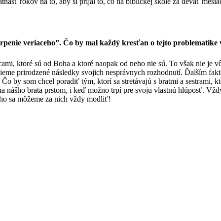
ásť rokov na to, aby si prijal to, čo na biblickej škole za deväť mesia
trpenie veriaceho”. Čo by mal každý kresťan o tejto problematike 
i, ktoré sú od Boha a ktoré naopak od neho nie sú. To však nie je vôb
ieme prirodzené následky svojich nesprávnych rozhodnutí. Ďalším fakt
o by som chcel poradiť tým, ktorí sa stretávajú s bratmi a sestrami, kt
ášho brata prstom, i keď možno trpí pre svoju vlastnú hlúposť. Vždy 
toho sa môžeme za nich vždy modliť!