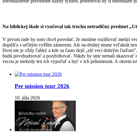
zhromaždenie pravidelne každý týždeň, potreboval by si minimálne pätn
Na biblickej škole si vyučoval tak trochu netradičný predmet „U
V prvom rade by som chcel povedať, že musíme rozlišovať medzi vecam
dopúšťa s určitým vyšším zámerom. Ale na druhej strane veľakrát nes
život nie je vždy ľahký a kde sa často dejú „zlé veci dobrým ľuďom”. Č
budú povzbudzovať a pozdvihovať. Nikdy by sme nemali ukazovať na n
vecou je niekedy len ich vypočuť a byť v ich prítomnosti. A okrem 
Per mission tour 2026
10. júla 2026