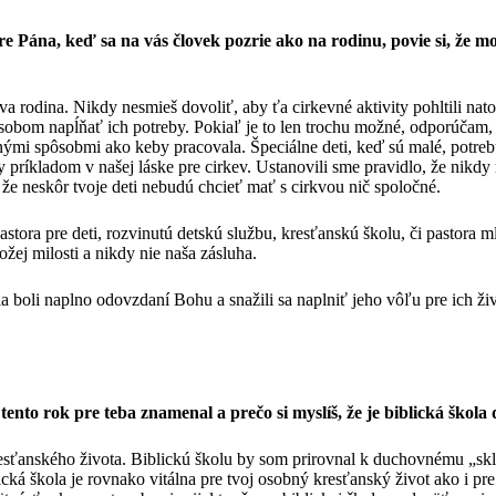
e Pána, keď sa na vás človek pozrie ako na rodinu, povie si, že 
va rodina. Nikdy nesmieš dovoliť, aby ťa cirkevné aktivity pohltili na
bom napĺňať ich potreby. Pokiaľ je to len trochu možné, odporúčam, 
inými spôsobmi ako keby pracovala. Špeciálne deti, keď sú malé, potreb
y príkladom v našej láske pre cirkev. Ustanovili sme pravidlo, že nikd
, že neskôr tvoje deti nebudú chcieť mať s cirkvou nič spoločné.
ora pre deti, rozvinutú detskú službu, kresťanskú školu, či pastora m
žej milosti a nikdy nie naša zásluha.
a boli naplno odovzdaní Bohu a snažili sa naplniť jeho vôľu pre ich ži
ento rok pre teba znamenal a prečo si myslíš, že je biblická škola 
esťanského života. Biblickú školu by som prirovnal k duchovnému „skl
ká škola je rovnako vitálna pre tvoj osobný kresťanský život ako i pre 