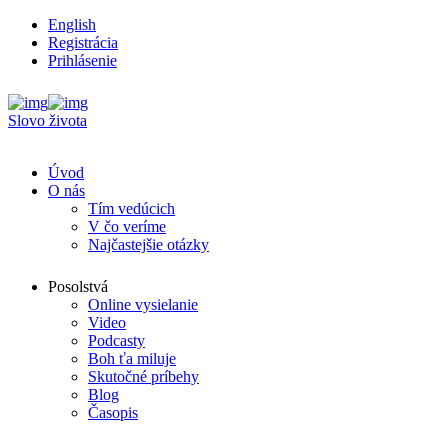
English
Registrácia
Prihlásenie
Slovo života
Úvod
O nás
Tím vedúcich
V čo veríme
Najčastejšie otázky
Posolstvá
Online vysielanie
Video
Podcasty
Boh ťa miluje
Skutočné príbehy
Blog
Časopis