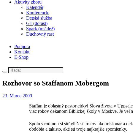
Aktivity zboru
Kalendár
Konferencie
Detská služba
G1 (dorast)
Spark (mládež)
Duchovný rast
Podpora
Kontakt
E-Shop
Rozhovor so Staffanom Mobergom
23. Marec 2009
Staffan je oblastný pastor cirkvi Slova života v Upps
viac rokov dekanom Biblickej školy v Moskve. Je veľmi 
Spolu s rodinou si strávil šesť rokov ako misionár a d
obdobia a takisto, aké sú tvoje najkrajšie spomienky.