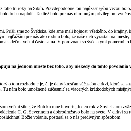
 toho tri roky na Sibíri. Pravdepodobne tou najúžasnejšou vecou bolo,
bolo treba naplniť. Taktiež bolo pre nás ohromným privilégiom vyučov
mi. Prišli sme zo Švédska, kde sme mali hojnosť všetkého, do krajiny
m najťažším pre nás ako rodinu bolo, že naše deti vyrastali na mieste
oma s deťmi veľmi často sama. V porovnaní so švédskymi pomermi to bo
ujú na jednom mieste bez toho, aby niekedy do tohto povolania vo
rý o tom rozhoduje je, či je daný kresťan súčasťou cirkvi, ktorá sa sn
le. Tu nám bolo umožnené zúčastniť sa viacerých krátkodobých misijn
l som veľmi silne, že Boh ku mne hovorí: „Jeden rok v Sovietskom zv
 oddelenia C. G. Severinom a dobrodružstvo bolo na svete. V cirkvi sa r
 poslúchnuť Božie volanie, postaral sa o nás predivným spôsobom!