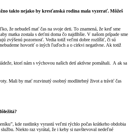
možno takto nejako by kresťanská rodina mala vyzerať. Môžeš
toľko, že nebudeš mať čas na svoje deti. To znamená, že keď sme
aby matka zostala s deťmi doma čo najdlhšie. V našom prípade sme
ujú zvýšenú pozornosť. Vedia totiž veľmi dobre rozlíšiť, či sú
y nebudeme hovoriť o iných ľuďoch a o cirkvi negatívne. Ak totiž
ládeže, ktorí nám s výchovou našich detí aktívne pomáhali. A ak sa
voty. Mali by mať rozvinutý osobný modlitebný život a tráviť čas
dôležitá?
eníku”, kde rastlinky vyrastú veľmi rýchlo počas krátkeho obdobia
službu. Niekto raz vyrátal, že i keby si navštevoval nedeľné