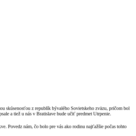
čnou skúsenosťou z republík bývalého Sovietskeho zväzu, pričom bol
ale a tiež u nás v Bratislave bude učiť predmet Utrpenie.
skve. Povedz nám, čo bolo pre vás ako rodinu najťažšie počas tohto