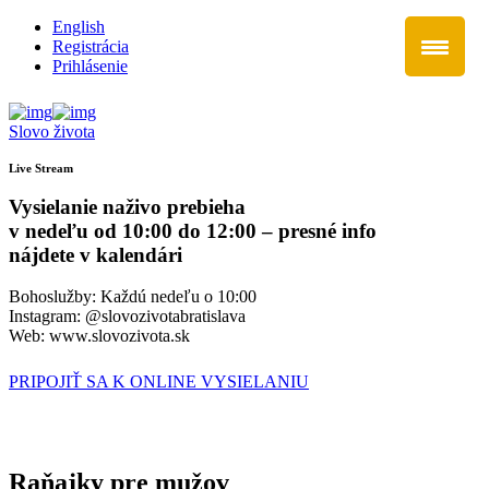
English
Registrácia
Prihlásenie
Slovo života
Live Stream
Vysielanie naživo prebieha
v nedeľu od 10:00 do 12:00 – presné info
nájdete v kalendári
Bohoslužby: Každú nedeľu o 10:00
Instagram: @slovozivotabratislava
Web: www.slovozivota.sk
PRIPOJIŤ SA K ONLINE VYSIELANIU
Raňajky pre mužov