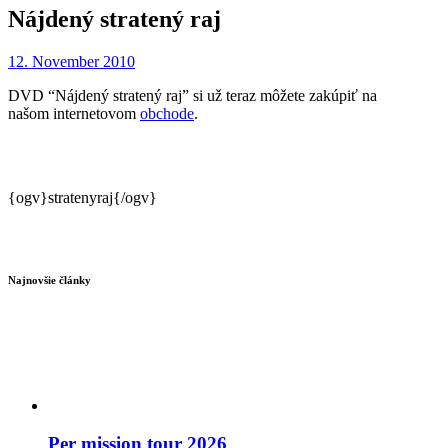
Nájdený stratený raj
12. November 2010
DVD “Nájdený stratený raj” si už teraz môžete zakúpiť na
našom internetovom
obchode
.
{ogv}stratenyraj{/ogv}
Najnovšie články
Per mission tour 2026