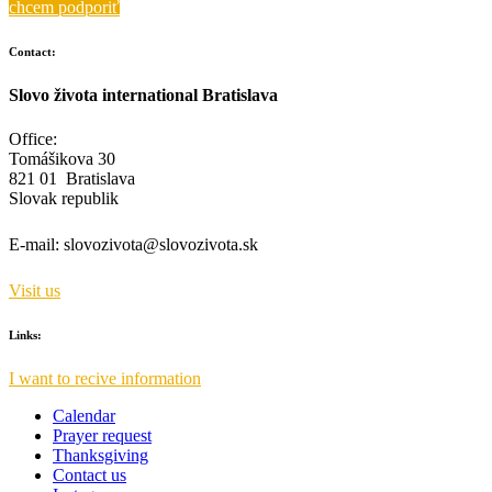
chcem podporiť
Contact:
Slovo života international Bratislava
Office:
Tomášikova 30
821 01 Bratislava
Slovak republik
E-mail:
slovozivota@slovozivota.sk
Visit us
Links:
I want to recive information
Calendar
Prayer request
Thanksgiving
Contact us