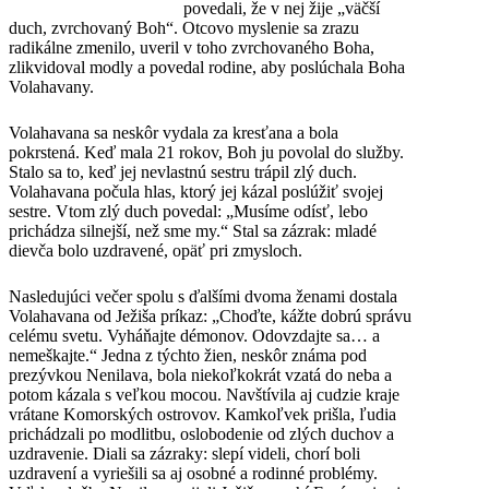
povedali, že v nej žije „väčší
duch, zvrchovaný Boh“. Otcovo myslenie sa zrazu
radikálne zmenilo, uveril v toho zvrchovaného Boha,
zlikvidoval modly a povedal rodine, aby poslúchala Boha
Volahavany.
Volahavana sa neskôr vydala za kresťana a bola
pokrstená. Keď mala 21 rokov, Boh ju povolal do služby.
Stalo sa to, keď jej nevlastnú sestru trápil zlý duch.
Volahavana počula hlas, ktorý jej kázal poslúžiť svojej
sestre. Vtom zlý duch povedal: „Musíme odísť, lebo
prichádza silnejší, než sme my.“ Stal sa zázrak: mladé
dievča bolo uzdravené, opäť pri zmysloch.
Nasledujúci večer spolu s ďalšími dvoma ženami dostala
Volahavana od Ježiša príkaz: „Choďte, kážte dobrú správu
celému svetu. Vyháňajte démonov. Odovzdajte sa… a
nemeškajte.“ Jedna z týchto žien, neskôr známa pod
prezývkou Nenilava, bola niekoľkokrát vzatá do neba a
potom kázala s veľkou mocou. Navštívila aj cudzie kraje
vrátane Komorských ostrovov. Kamkoľvek prišla, ľudia
prichádzali po modlitbu, oslobodenie od zlých duchov a
uzdravenie. Diali sa zázraky: slepí videli, chorí boli
uzdravení a vyriešili sa aj osobné a rodinné problémy.