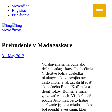
Slovenčina
Registrácia
Prihlásenie
Slovo života
Prebudenie v Madagaskare
31. May 2012
Volahavana sa narodila ako
dcéra madagaskarského liečiteľa.
V detstve bola v dôsledku
okultných aktivít svojho otca
často chorá, a tak začala hľadať
skutočného Boha. Keď mala asi
desať rokov, Boh sa jej začal
zjavovať v snoch. Viackrát tiež
počula Jeho hlas. Jej zvláštne
správanie jej otca miatlo, a tak sa
bol poradiť s veštcami, ktorí