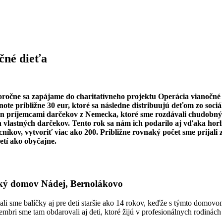
čné dieťa
ročne sa zapájame do charitatívneho projektu Operácia vianočné di
note približne 30 eur, ktoré sa následne distribuujú deťom zo soc
len príjemcami darčekov z Nemecka, ktoré sme rozdávali chudobný
h vlastných darčekov. Tento rok sa nám ich podarilo aj vďaka horl
níkov, vytvoriť viac ako 200. Približne rovnaký počet sme prijali 
detí ako obyčajne.
ký domov Nádej, Bernolákovo
li sme balíčky aj pre deti staršie ako 14 rokov, keďže s týmto domov
mbri sme tam obdarovali aj deti, ktoré žijú v profesionálnych rodinách