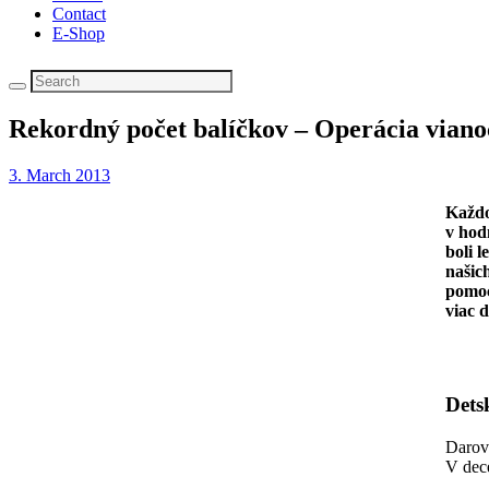
Contact
E-Shop
Rekordný počet balíčkov – Operácia viano
3. March 2013
Každo
v hod
boli 
našic
pomoc
viac 
Dets
Darova
V dece