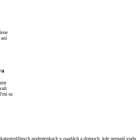
dšene
 ani
va
enmi
vali
eľmi sa
jú v katastrofálnych podmienkach v osadách a domoch, kde nemajú vodu