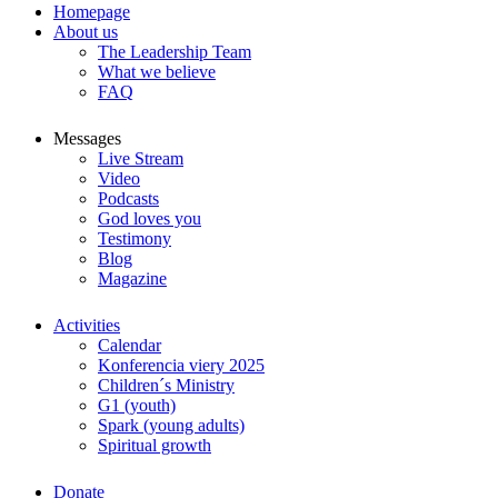
Homepage
About us
The Leadership Team
What we believe
FAQ
Messages
Live Stream
Video
Podcasts
God loves you
Testimony
Blog
Magazine
Activities
Calendar
Konferencia viery 2025
Children´s Ministry
G1 (youth)
Spark (young adults)
Spiritual growth
Donate