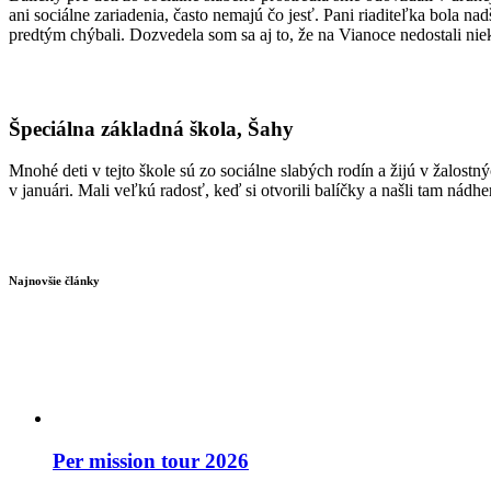
ani sociálne zariadenia, často nemajú čo jesť. Pani riaditeľka bola n
predtým chýbali. Dozvedela som sa aj to, že na Vianoce nedostali niekt
Špeciálna základná škola, Šahy
Mnohé deti v tejto škole sú zo sociálne slabých rodín a žijú v žalost
v januári. Mali veľkú radosť, keď si otvorili balíčky a našli tam nádhe
Najnovšie články
Per mission tour 2026