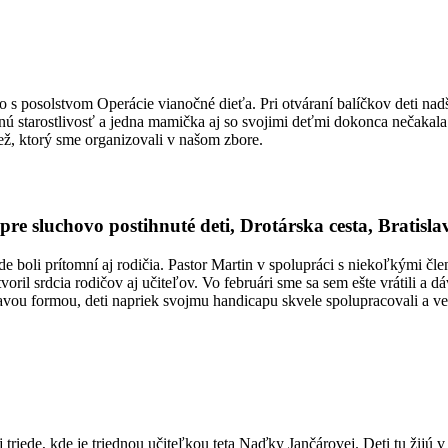
ideo s posolstvom Operácie vianočné dieťa. Pri otváraní balíčkov deti na
lednú starostlivosť a jedna mamička aj so svojimi deťmi dokonca nečakala
dež, ktorý sme organizovali v našom zbore.
re sluchovo postihnuté deti, Drotárska cesta, Bratisla
de boli prítomní aj rodičia. Pastor Martin v spolupráci s niekoľkými čl
l srdcia rodičov aj učiteľov. Vo februári sme sa sem ešte vrátili a dá
ravou formou, deti napriek svojmu handicapu skvele spolupracovali a v
ej triede, kde je triednou učiteľkou teta Naďky Jančárovej. Deti tu ži