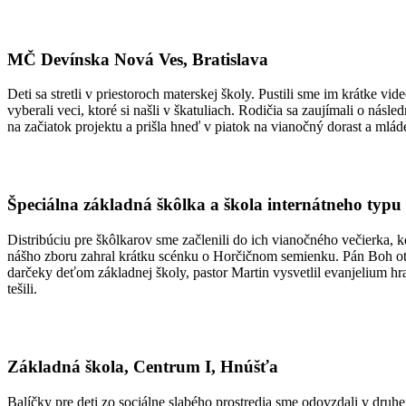
MČ Devínska Nová Ves, Bratislava
Deti sa stretli v priestoroch materskej školy. Pustili sme im krátke v
vyberali veci, ktoré si našli v škatuliach. Rodičia sa zaujímali o nás
na začiatok projektu a prišla hneď v piatok na vianočný dorast a mlá
Špeciálna základná škôlka a škola internátneho typu p
Distribúciu pre škôlkarov sme začlenili do ich vianočného večierka, k
nášho zboru zahral krátku scénku o Horčičnom semienku. Pán Boh otvori
darčeky deťom základnej školy, pastor Martin vysvetlil evanjelium h
tešili.
Základná škola, Centrum I, Hnúšťa
Balíčky pre deti zo sociálne slabého prostredia sme odovzdali v druh