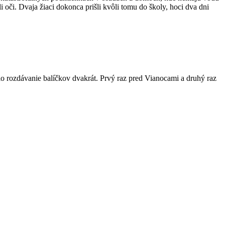
i oči. Dvaja žiaci dokonca prišli kvôli tomu do školy, hoci dva dni
hlo rozdávanie balíčkov dvakrát. Prvý raz pred Vianocami a druhý raz