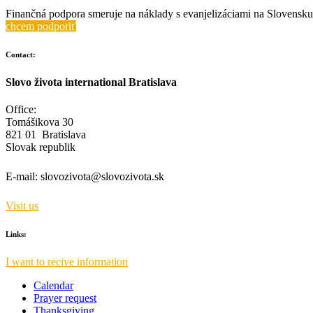
Finančná podpora smeruje na náklady s evanjelizáciami na Slovensku 
chcem podporiť
Contact:
Slovo života international Bratislava
Office:
Tomášikova 30
821 01 Bratislava
Slovak republik
E-mail:
slovozivota@slovozivota.sk
Visit us
Links:
I want to recive information
Calendar
Prayer request
Thanksgiving