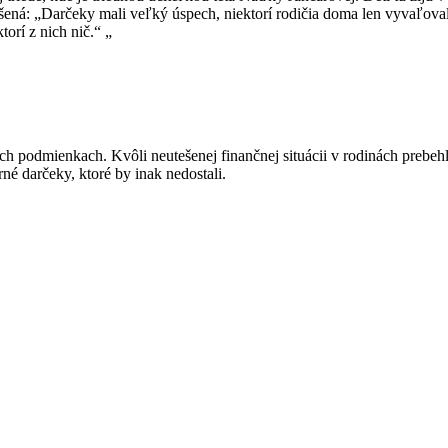
adšená: „Darčeky mali veľký úspech, niektorí rodičia doma len vyvaľoval
orí z nich nič.“ „
ných podmienkach. Kvôli neutešenej finančnej situácii v rodinách prebe
rné darčeky, ktoré by inak nedostali.