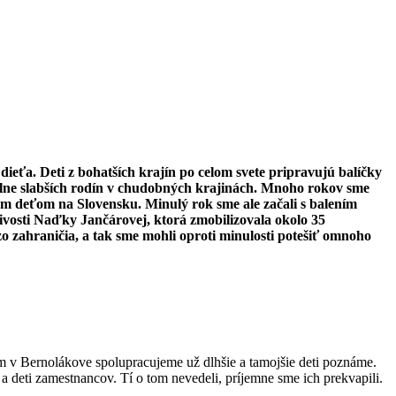
eťa. Deti z bohatších krajín po celom svete pripravujú balíčky
iálne slabších rodín v chudobných krajinách. Mnoho rokov sme
m deťom na Slovensku. Minulý rok sme ale začali s balením
ivosti Naďky Jančárovej, ktorá zmobilizovala okolo 35
zo zahraničia, a tak sme mohli oproti minulosti potešiť omnoho
om v Bernolákove spolupracujeme už dlhšie a tamojšie deti poznáme.
 a deti zamestnancov. Tí o tom nevedeli, príjemne sme ich prekvapili.