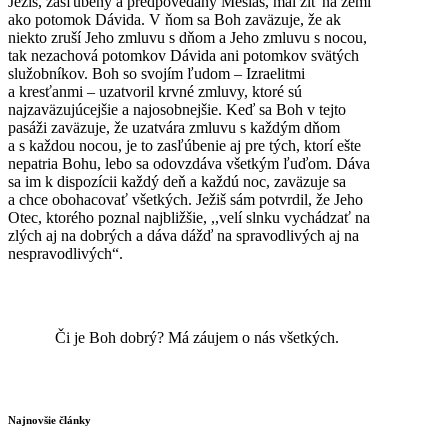
Ježiš, zasľúbený a predpovedaný Mesiáš, mal žiť na zemi
ako potomok Dávida. V ňom sa Boh zaväzuje, že ak
niekto zruší Jeho zmluvu s dňom a Jeho zmluvu s nocou,
tak nezachová potomkov Dávida ani potomkov svätých
služobníkov. Boh so svojím ľudom – Izraelitmi
a kresťanmi – uzatvoril krvné zmluvy, ktoré sú
najzaväzujúcejšie a najosobnejšie. Keď sa Boh v tejto
pasáži zaväzuje, že uzatvára zmluvu s každým dňom
a s každou nocou, je to zasľúbenie aj pre tých, ktorí ešte
nepatria Bohu, lebo sa odovzdáva všetkým ľuďom. Dáva
sa im k dispozícii každý deň a každú noc, zaväzuje sa
a chce obohacovať všetkých. Ježiš sám potvrdil, že Jeho
Otec, ktorého poznal najbližšie, ,,velí slnku vychádzať na
zlých aj na dobrých a dáva dážď na spravodlivých aj na
nespravodlivých“.
Či je Boh dobrý? Má záujem o nás všetkých.
Najnovšie články