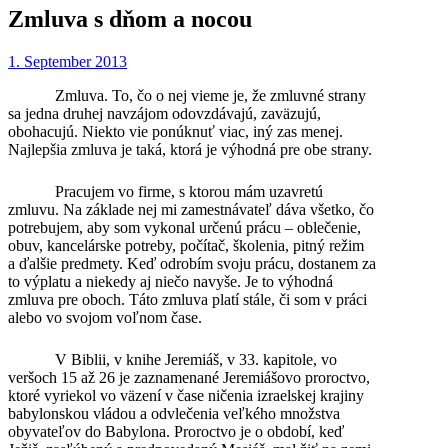
Zmluva s dňom a nocou
1. September 2013
Zmluva. To, čo o nej vieme je, že zmluvné strany
sa jedna druhej navzájom odovzdávajú, zaväzujú,
obohacujú. Niekto vie ponúknuť viac, iný zas menej.
Najlepšia zmluva je taká, ktorá je výhodná pre obe strany.
Pracujem vo firme, s ktorou mám uzavretú
zmluvu. Na základe nej mi zamestnávateľ dáva všetko, čo
potrebujem, aby som vykonal určenú prácu – oblečenie,
obuv, kancelárske potreby, počítač, školenia, pitný režim
a ďalšie predmety. Keď odrobím svoju prácu, dostanem za
to výplatu a niekedy aj niečo navyše. Je to výhodná
zmluva pre oboch. Táto zmluva platí stále, či som v práci
alebo vo svojom voľnom čase.
V Biblii, v knihe Jeremiáš, v 33. kapitole, vo
veršoch 15 až 26 je zaznamenané Jeremiášovo proroctvo,
ktoré vyriekol vo väzení v čase ničenia izraelskej krajiny
babylonskou vládou a odvlečenia veľkého množstva
obyvateľov do Babylona. Proroctvo je o období, keď