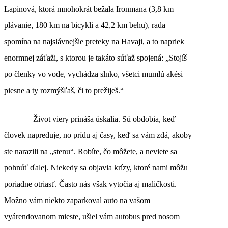
Lapinová, ktorá mnohokrát bežala Ironmana (3,8 km
plávanie, 180 km na bicykli a 42,2 km behu), rada
spomína na najslávnejšie preteky na Havaji, a to napriek
enormnej záťaži, s ktorou je takáto súťaž spojená: „Stojíš
po členky vo vode, vychádza slnko, všetci mumlú akési
piesne a ty rozmýšľaš, či to prežiješ.“
Život viery prináša úskalia. Sú obdobia, keď
človek napreduje, no prídu aj časy, keď sa vám zdá, akoby
ste narazili na „stenu“. Robíte, čo môžete, a neviete sa
pohnúť ďalej. Niekedy sa objavia krízy, ktoré nami môžu
poriadne otriasť. Často nás však vytočia aj maličkosti.
Možno vám niekto zaparkoval auto na vašom
vyárendovanom mieste, ušiel vám autobus pred nosom