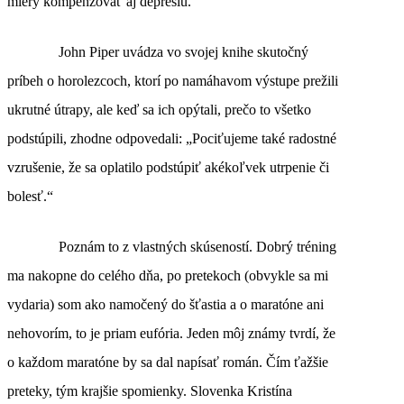
miery kompenzovať aj depresiu.
John Piper uvádza vo svojej knihe skutočný
príbeh o horolezcoch, ktorí po namáhavom výstupe prežili
ukrutné útrapy, ale keď sa ich opýtali, prečo to všetko
podstúpili, zhodne odpovedali: „Pociťujeme také radostné
vzrušenie, že sa oplatilo podstúpiť akékoľvek utrpenie či
bolesť.“
Poznám to z vlastných skúseností. Dobrý tréning
ma nakopne do celého dňa, po pretekoch (obvykle sa mi
vydaria) som ako namočený do šťastia a o maratóne ani
nehovorím, to je priam eufória. Jeden môj známy tvrdí, že
o každom maratóne by sa dal napísať román. Čím ťažšie
preteky, tým krajšie spomienky. Slovenka Kristína