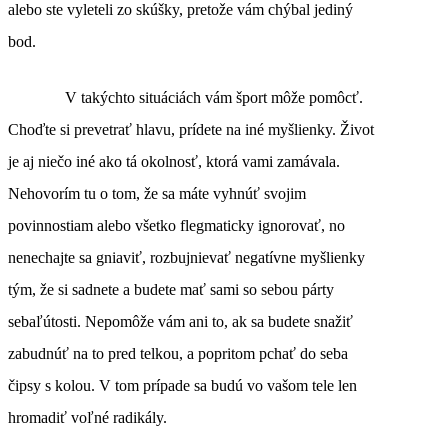
alebo ste vyleteli zo skúšky, pretože vám chýbal jediný
bod.
V takýchto situáciách vám šport môže pomôcť.
Choďte si prevetrať hlavu, prídete na iné myšlienky. Život
je aj niečo iné ako tá okolnosť, ktorá vami zamávala.
Nehovorím tu o tom, že sa máte vyhnúť svojim
povinnostiam alebo všetko flegmaticky ignorovať, no
nenechajte sa gniaviť, rozbujnievať negatívne myšlienky
tým, že si sadnete a budete mať sami so sebou párty
sebaľútosti. Nepomôže vám ani to, ak sa budete snažiť
zabudnúť na to pred telkou, a popritom pchať do seba
čipsy s kolou. V tom prípade sa budú vo vašom tele len
hromadiť voľné radikály.