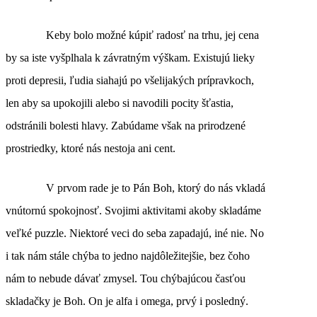
Keby bolo možné kúpiť radosť na trhu, jej cena
by sa iste vyšplhala k závratným výškam. Existujú lieky
proti depresii, ľudia siahajú po všelijakých prípravkoch,
len aby sa upokojili alebo si navodili pocity šťastia,
odstránili bolesti hlavy. Zabúdame však na prirodzené
prostriedky, ktoré nás nestoja ani cent.
V prvom rade je to Pán Boh, ktorý do nás vkladá
vnútornú spokojnosť. Svojimi aktivitami akoby skladáme
veľké puzzle. Niektoré veci do seba zapadajú, iné nie. No
i tak nám stále chýba to jedno najdôležitejšie, bez čoho
nám to nebude dávať zmysel. Tou chýbajúcou časťou
skladačky je Boh. On je alfa i omega, prvý i posledný.