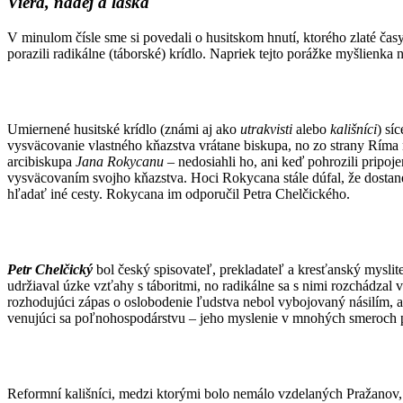
Viera, nádej a láska
V minulom čísle sme si povedali o husitskom hnutí, ktorého zlaté časy
porazili radikálne (táborské) krídlo. Napriek tejto porážke myšlienka 
Umiernené husitské krídlo (známi aj ako
utrakvisti
alebo
kališníci
) sí
vysväcovanie vlastného kňazstva vrátane biskupa, no zo strany Ríma 
arcibiskupa
Jana
Rokycanu
– nedosiahli ho, ani keď pohrozili pripoj
vysväcovaním svojho kňazstva. Hoci Rokycana stále dúfal, že dostane 
hľadať iné cesty. Rokycana im odporučil Petra Chelčického.
Petr Chelčický
bol český spisovateľ, prekladateľ a kresťanský mysli
udržiaval úzke vzťahy s táboritmi, no radikálne sa s nimi rozchádzal 
rozhodujúci zápas o oslobodenie ľudstva nebol vybojovaný násilím, a
venujúci sa poľnohospodárstvu – jeho myslenie v mnohých smeroch pr
Reformní kališníci, medzi ktorými bolo nemálo vzdelaných Pražanov, 