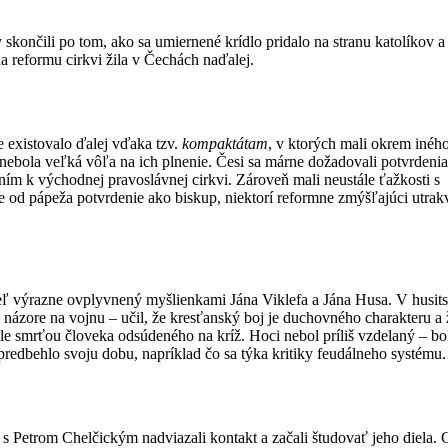
 skončili po tom, ako sa umiernené krídlo pridalo na stranu katolíkov a
na reformu cirkvi žila v Čechách naďalej.
ce existovalo ďalej vďaka tzv.
kompaktátam
, v ktorých mali okrem inéh
nebola veľká vôľa na ich plnenie. Česi sa márne dožadovali potvrdeni
ením k východnej pravoslávnej cirkvi. Zároveň mali neustále ťažkosti s
od pápeža potvrdenie ako biskup, niektorí reformne zmýšľajúci utrakvi
teľ výrazne ovplyvnený myšlienkami Jána Viklefa a Jána Husa. V husi
v názore na vojnu – učil, že kresťanský boj je duchovného charakteru a 
le smrťou človeka odsúdeného na kríž. Hoci nebol príliš vzdelaný – bo
edbehlo svoju dobu, napríklad čo sa týka kritiky feudálneho systému.
s Petrom Chelčickým nadviazali kontakt a začali študovať jeho diela. 