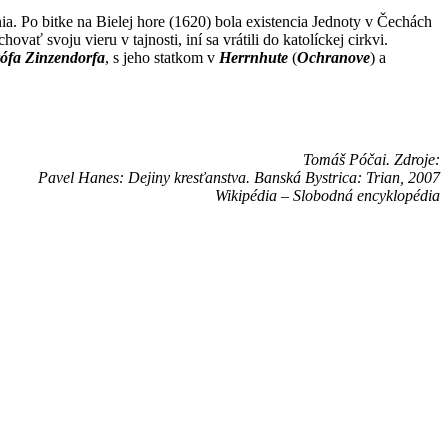
ania. Po bitke na Bielej hore (1620) bola existencia Jednoty v Čechách
ať svoju vieru v tajnosti, iní sa vrátili do katolíckej cirkvi.
ófa Zinzendorfa
, s jeho statkom v
Herrnhute
(
Ochranove
) a
Tomáš Póčai. Zdroje:
Pavel Hanes: Dejiny kresťanstva. Banská Bystrica: Trian, 2007
Wikipédia – Slobodná encyklopédia