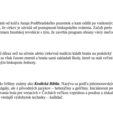
ostali od kráľa Juraja Poděbradského pozemok a kam odišli po vnútornýc
, že cirkev je závislá od postupnosti biskupského svätenia. Začali pret
 zmaru husitskej revolúcie s tým, že zavrhla program obrany viery meč
í dôraz než na učenie alebo cirkevnú tradíciu kládli bratia na praktic
sa však časom zmenil a bratia sami zakladali školy, ktoré sa stali veľm
vným biskupom Jednoty.
 do češtiny známy ako
Kralická Biblia
. Nazýva sa podľa juhomoravských 
 Vulgáty, ale z pôvodných jazykov – hebrejčiny a gréčtiny. Iniciátorom 
nia bola pre veriacich v Čechách veľkou vzpruhou a posilou a získala si
 vtedajší výdobytok techniky – kníhtlač.