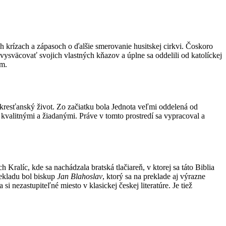
h krízach a zápasoch o ďalšie smerovanie husitskej cirkvi. Čoskoro
o vysväcovať svojich vlastných kňazov a úplne sa oddelili od katolíckej
om.
ký kresťanský život. Zo začiatku bola Jednota veľmi oddelená od
i kvalitnými a žiadanými. Práve v tomto prostredí sa vypracoval a
Kralíc, kde sa nachádzala bratská tlačiareň, v ktorej sa táto Biblia
prekladu bol biskup
Jan Blahoslav
, ktorý sa na preklade aj výrazne
 nezastupiteľné miesto v klasickej českej literatúre. Je tiež