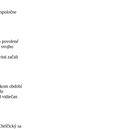
 spoločne
o povolené
a svojho
sti začali
tskom období
že
l vidiečan
Chelčický sa