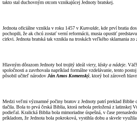
takto stal duchovným otcom vznikajúcej Jednoty bratskej.
Jednota oficiálne vznikla v roku 1457 v
Kunvalde
, kde prví bratia d
pochopili, že ak chcú zostať verní reformácii, musia opustiť predstavu
cirkvi. Jednota bratská tak vznikla na troskách veľkého sklamania zo
Hlavným dôrazom Jednoty bol trojitý ideál
viery, lásky a nádeje
. Väčš
spoločnosti a zavrhovala napríklad formálne vzdelávanie, tento postoj 
pôsobil učiteľ národov
Ján Amos Komenský
, ktorý bol zároveň hla
Medzi veľmi významné počiny bratov z Jednoty patrí preklad Biblie
tlačila. Bola to prvá česká Biblia, ktorá nebola preložená z latinskej
podieľal. Kralická Biblia bola mimoriadne úspešná, v čase prenasledova
príkladom, že Jednota bola pokroková, vystihla dobu a skvele využila