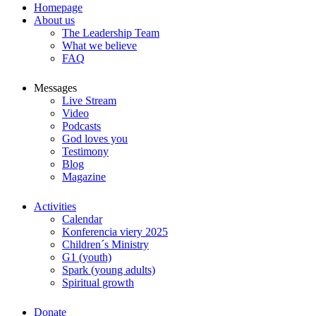
Homepage
About us
The Leadership Team
What we believe
FAQ
Messages
Live Stream
Video
Podcasts
God loves you
Testimony
Blog
Magazine
Activities
Calendar
Konferencia viery 2025
Children´s Ministry
G1 (youth)
Spark (young adults)
Spiritual growth
Donate