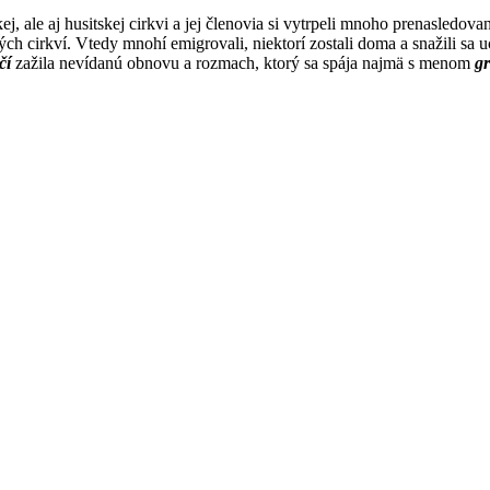
j, ale aj husitskej cirkvi a jej členovia si vytrpeli mnoho prenasledov
cirkví. Vtedy mnohí emigrovali, niektorí zostali doma a snažili sa uchov
čí
zažila nevídanú obnovu a rozmach, ktorý sa spája najmä s menom
gr