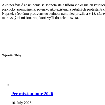
Ako nezávislé zoskupenie sa Jednota stala tŕňom v oku nielen katolícke
prakticky znemožnená, rovnako ako existencia ostatných protestantských 
Napriek všetkému protivenstvu Jednota nakoniec prežila a v
18. storo
moravskými misionármi, ktorí vyšli do celého sveta.
Najnovšie články
Per mission tour 2026
10. July 2026