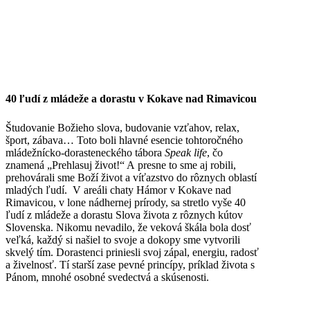
40 ľudí z mládeže a dorastu v Kokave nad Rimavicou
Študovanie Božieho slova, budovanie vzťahov, relax,
šport, zábava… Toto boli hlavné esencie tohtoročného
mládežnícko-dorasteneckého tábora
Speak life
, čo
znamená „Prehlasuj život!“ A presne to sme aj robili,
prehovárali sme Boží život a víťazstvo do rôznych oblastí
mladých ľudí. V areáli chaty Hámor v Kokave nad
Rimavicou, v lone nádhernej prírody, sa stretlo vyše 40
ľudí z mládeže a dorastu Slova života z rôznych kútov
Slovenska. Nikomu nevadilo, že veková škála bola dosť
veľká, každý si našiel to svoje a dokopy sme vytvorili
skvelý tím. Dorastenci priniesli svoj zápal, energiu, radosť
a živelnosť. Tí starší zase pevné princípy, príklad života s
Pánom, mnohé osobné svedectvá a skúsenosti.