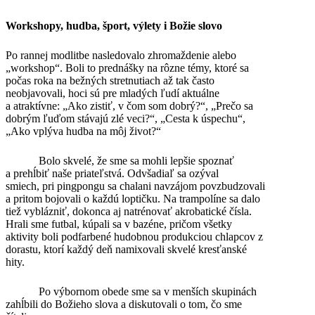
Workshopy, hudba, šport, výlety i Božie slovo
Po rannej modlitbe nasledovalo zhromaždenie alebo
„workshop“. Boli to prednášky na rôzne témy, ktoré sa
počas roka na bežných stretnutiach až tak často
neobjavovali, hoci sú pre mladých ľudí aktuálne
a atraktívne: „Ako zistiť, v čom som dobrý?“, „Prečo sa
dobrým ľuďom stávajú zlé veci?“, „Cesta k úspechu“,
„Ako vplýva hudba na môj život?“
Bolo skvelé, že sme sa mohli lepšie spoznať
a prehĺbiť naše priateľstvá. Odvšadiaľ sa ozýval
smiech, pri pingpongu sa chalani navzájom povzbudzovali
a pritom bojovali o každú loptičku. Na trampolíne sa dalo
tiež vyblázniť, dokonca aj natrénovať akrobatické čísla.
Hrali sme futbal, kúpali sa v bazéne, pričom všetky
aktivity boli podfarbené hudobnou produkciou chlapcov z
dorastu, ktorí každý deň namixovali skvelé kresťanské
hity.
Po výbornom obede sme sa v menších skupinách
zahĺbili do Božieho slova a diskutovali o tom, čo sme