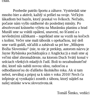
čítali.
Poobedie patrilo športu a zábave. Vystriedali sme
mnoho hier a aktivít, každý si prišiel na svoje. Veľkým
lákadlom bol bazén, ktorý praskal vo švíkoch. Nečudo,
počasie nám vyšlo nádherné do poslednej minúty. Po
absolvovaní krásneho výletu na Muránsku planinu a hrad
Muráň sme sa vrátili opálení, unavení, no šťastní a s
nevšednými zážitkami – napríklad sme sa vozili na kočoch
s koňmi. Večer sme mali táborák s opekačkou, iný deň
sme varili guláš, súťažili a zabávali sa pri hre „Milujem
Božia Slovensko“ (nie, to nie je preklep, autorom názvu je
Jayne Rybánska pochádzajúca z Anglicka:)) a mali sme aj
veľmi silné zhromaždenie, na ktorom Duch Svätý konal v
srdciach všetkých mladých ľudí. Boli to nezabudnuteľné
dni, ktoré nás nabili novou silou, radosťou a
odhodlanosťou do ďalšieho školského roka. Ak si tam
nebol, neváhaj a pripoj sa k nám v roku 2016! Nech ťa
inšpiruje aj vynikajúci zostrih z tábora, ktorý nájdeš na
našej stránke www.slovozivota.sk
Tomáš Šimko, vedúci