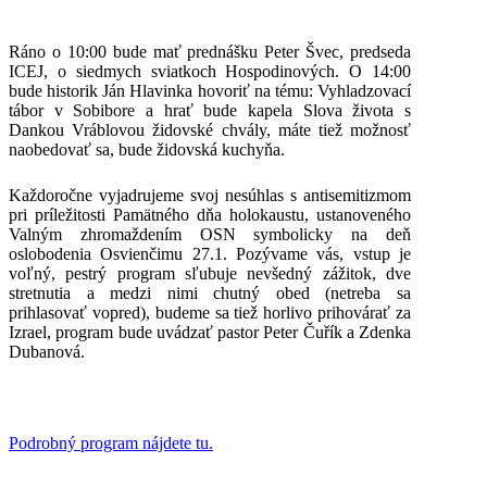
Ráno o 10:00 bude mať prednášku Peter Švec, predseda
ICEJ, o siedmych sviatkoch Hospodinových. O 14:00
bude historik Ján Hlavinka hovoriť na tému: Vyhladzovací
tábor v Sobibore a hrať bude kapela Slova života s
Dankou Vráblovou židovské chvály, máte tiež možnosť
naobedovať sa, bude židovská kuchyňa.
Každoročne vyjadrujeme svoj nesúhlas s antisemitizmom
pri príležitosti Pamätného dňa holokaustu, ustanoveného
Valným zhromaždením OSN symbolicky na deň
oslobodenia Osvienčimu 27.1. Pozývame vás, vstup je
voľný, pestrý program sľubuje nevšedný zážitok, dve
stretnutia a medzi nimi chutný obed (netreba sa
prihlasovať vopred), budeme sa tiež horlivo prihovárať za
Izrael, program bude uvádzať pastor Peter Čuřík a Zdenka
Dubanová.
Podrobný program nájdete tu.