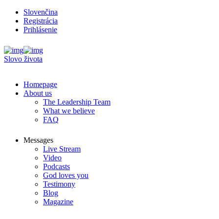
Slovenčina
Registrácia
Prihlásenie
Slovo života
Homepage
About us
The Leadership Team
What we believe
FAQ
Messages
Live Stream
Video
Podcasts
God loves you
Testimony
Blog
Magazine