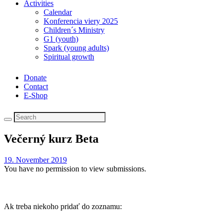
Activities
Calendar
Konferencia viery 2025
Children´s Ministry
G1 (youth)
Spark (young adults)
Spiritual growth
Donate
Contact
E-Shop
Večerný kurz Beta
19. November 2019
You have no permission to view submissions.
Ak treba niekoho pridať do zoznamu: