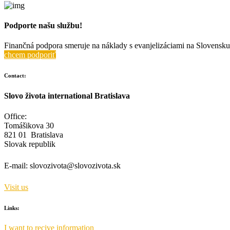
Podporte našu službu!
Finančná podpora smeruje na náklady s evanjelizáciami na Slovensku 
chcem podporiť
Contact:
Slovo života international Bratislava
Office:
Tomášikova 30
821 01 Bratislava
Slovak republik
E-mail:
slovozivota@slovozivota.sk
Visit us
Links:
I want to recive information