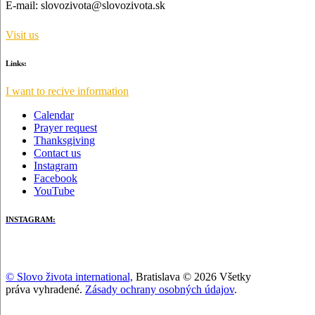
E-mail:
slovozivota@slovozivota.sk
Visit us
Links:
I want to recive information
Calendar
Prayer request
Thanksgiving
Contact us
Instagram
Facebook
YouTube
INSTAGRAM:
© Slovo života international,
Bratislava © 2026 Všetky
práva vyhradené.
Zásady ochrany osobných údajov
.