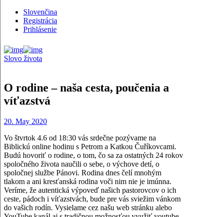
Slovenčina
Registrácia
Prihlásenie
Slovo života
O rodine – naša cesta, poučenia a
víťazstvá
20. May 2020
Vo štvrtok 4.6 od 18:30 vás srdečne pozývame na
Biblickú online hodinu s Petrom a Katkou Čuříkovcami.
Budú hovoriť o rodine, o tom, čo sa za ostatných 24 rokov
spoločného života naučili o sebe, o výchove detí, o
spoločnej službe Pánovi. Rodina dnes čelí mnohým
tlakom a ani kresťanská rodina voči nim nie je imúnna.
Veríme, že autentická výpoveď našich pastorovcov o ich
ceste, pádoch i víťazstvách, bude pre vás sviežim vánkom
do vašich rodín. Vysielame cez našu web stránku alebo
YouTube kanál aj s tradičnou možnosťou využiť youtube