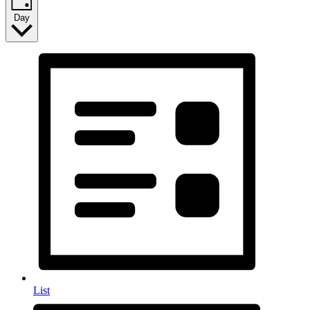
Day
List