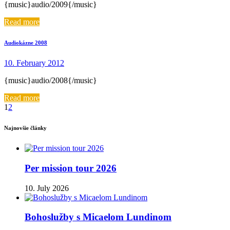
{music}audio/2009{/music}
Read more
Audiokázne 2008
10. February 2012
{music}audio/2008{/music}
Read more
1
2
Najnovšie články
Per mission tour 2026
10. July 2026
Bohoslužby s Micaelom Lundinom