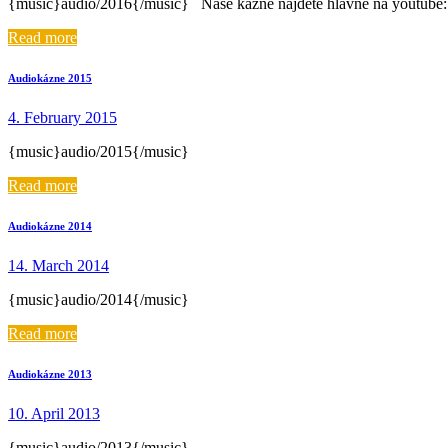
{music}audio/2016{/music} Naše kázne nájdete hlavne na youtube:
Read more
Audiokázne 2015
4. February 2015
{music}audio/2015{/music}
Read more
Audiokázne 2014
14. March 2014
{music}audio/2014{/music}
Read more
Audiokázne 2013
10. April 2013
{music}audio/2013{/music}