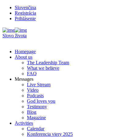
Slovenčina
Registrácia
Prihlásenie
Slovo života
Homepage
About us
The Leadership Team
What we believe
FAQ
Messages
Live Stream
Video
Podcasts
God loves you
Testimony
Blog
Magazine
Activities
Calendar
Konferencia viery 2025