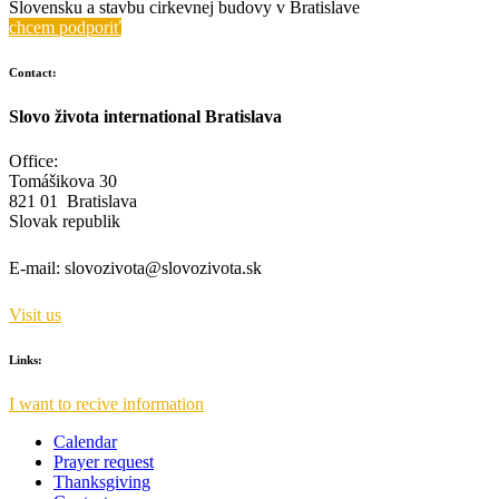
Slovensku a stavbu cirkevnej budovy v Bratislave
chcem podporiť
Contact:
Slovo života international Bratislava
Office:
Tomášikova 30
821 01 Bratislava
Slovak republik
E-mail:
slovozivota@slovozivota.sk
Visit us
Links:
I want to recive information
Calendar
Prayer request
Thanksgiving