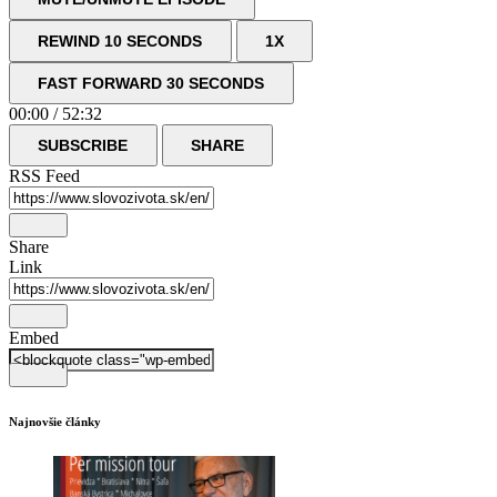
REWIND 10 SECONDS
1X
FAST FORWARD 30 SECONDS
00:00
/
52:32
SUBSCRIBE
SHARE
RSS Feed
Share
Link
Embed
Najnovšie články