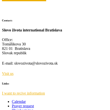
Contact:
Slovo života international Bratislava
Office:
Tomášikova 30
821 01 Bratislava
Slovak republik
E-mail:
slovozivota@slovozivota.sk
Visit us
Links:
I want to recive information
Calendar
Prayer request