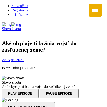
Slovenčina
Registrácia
Prihlásenie
Slovo života
Aké obyčaje ti bránia vojsť do
zasľúbenej zeme?
20. April 2021
Peter Čuřík | 18.4.2021
Slovo života
Aké obyčaje ti bránia vojsť do zasľúbenej zeme?
PLAY EPISODE
PAUSE EPISODE
MUTE/UNMUTE EPISODE