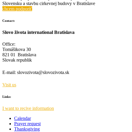
Slovensku a stavbu cirkevnej budovy v Bratislave
chcem podporiť
Contact:
Slovo života international Bratislava
Office:
Tomášikova 30
821 01 Bratislava
Slovak republik
E-mail:
slovozivota@slovozivota.sk
Visit us
Links:
I want to recive information
Calendar
Prayer request
Thanksgiving