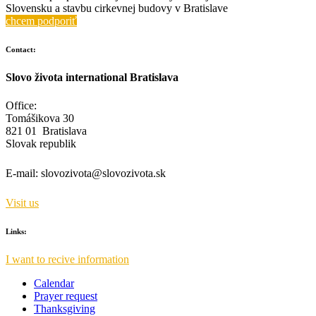
Slovensku a stavbu cirkevnej budovy v Bratislave
chcem podporiť
Contact:
Slovo života international Bratislava
Office:
Tomášikova 30
821 01 Bratislava
Slovak republik
E-mail:
slovozivota@slovozivota.sk
Visit us
Links:
I want to recive information
Calendar
Prayer request
Thanksgiving