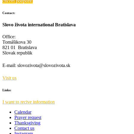
chcem podporiť
Contact:
Slovo života international Bratislava
Office:
Tomášikova 30
821 01 Bratislava
Slovak republik
E-mail:
slovozivota@slovozivota.sk
Visit us
Links:
I want to recive information
Calendar
Prayer request
Thanksgiving
Contact us
Instagram