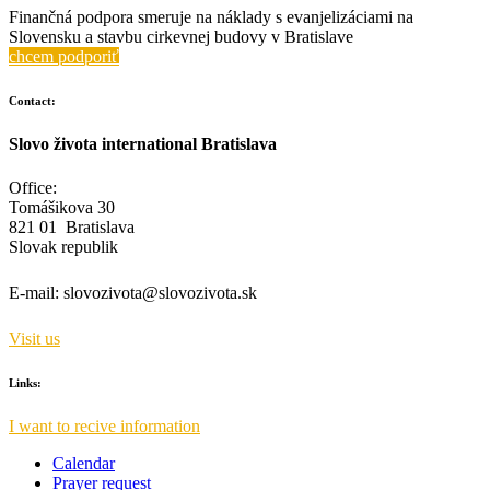
Finančná podpora smeruje na náklady s evanjelizáciami na
Slovensku a stavbu cirkevnej budovy v Bratislave
chcem podporiť
Contact:
Slovo života international Bratislava
Office:
Tomášikova 30
821 01 Bratislava
Slovak republik
E-mail:
slovozivota@slovozivota.sk
Visit us
Links:
I want to recive information
Calendar
Prayer request