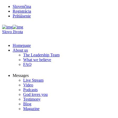
Slovenčina
Registrácia
Prihlásenie
Slovo života
Homepage
About us
The Leadership Team
What we believe
FAQ
Messages
Live Stream
Video
Podcasts
God loves you
Testimony
Blog
Magazine