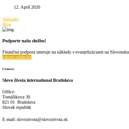
12. April 2026
Aktuality
Blog
Podporte našu službu!
Finančná podpora smeruje na náklady s evanjelizáciami na Slovensku 
chcem podporiť
Contact:
Slovo života international Bratislava
Office:
Tomášikova 30
821 01 Bratislava
Slovak republik
E-mail:
slovozivota@slovozivota.sk