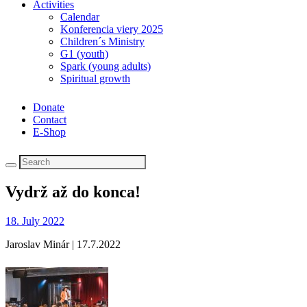
Activities
Calendar
Konferencia viery 2025
Children´s Ministry
G1 (youth)
Spark (young adults)
Spiritual growth
Donate
Contact
E-Shop
Vydrž až do konca!
18. July 2022
Jaroslav Minár | 17.7.2022