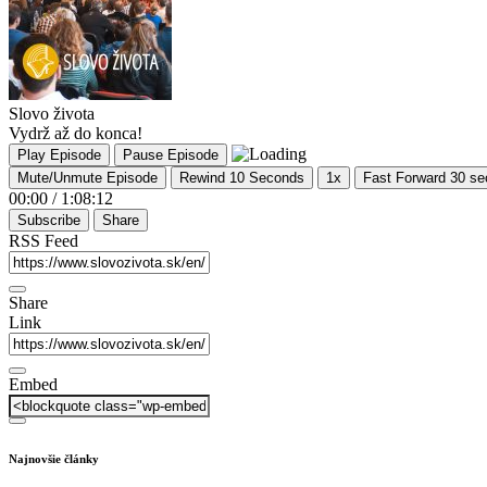
Slovo života
Vydrž až do konca!
Play Episode
Pause Episode
Mute/Unmute Episode
Rewind 10 Seconds
1x
Fast Forward 30 s
00:00
/
1:08:12
Subscribe
Share
RSS Feed
Share
Link
Embed
Najnovšie články