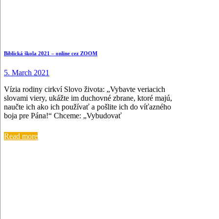
Biblická škola 2021 – online cez ZOOM
5. March 2021
Vízia rodiny cirkví Slovo života: „Vybavte veriacich
slovami viery, ukážte im duchovné zbrane, ktoré majú,
naučte ich ako ich používať a pošlite ich do víťazného
boja pre Pána!“ Chceme: „Vybudovať
Read more