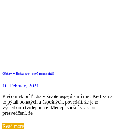
Objav v Bohu svoj plný potenciál!
10. February 2021
Prečo niektorí ľudia v živote uspejú a iní nie? Keď sa na
to pýtali bohatých a úspešných, povedali, že je to
výsledkom tvrdej práce. Menej úspešní však boli
presvedčení, že
Read more