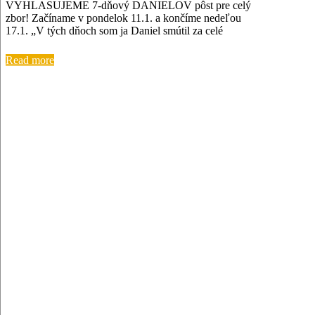
VYHLASUJEME 7-dňový DANIELOV pôst pre celý
zbor! Začíname v pondelok 11.1. a končíme nedeľou
17.1. „V tých dňoch som ja Daniel smútil za celé
Read more