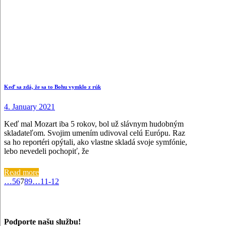
Keď sa zdá, že sa to Bohu vymklo z rúk
4. January 2021
Keď mal Mozart iba 5 rokov, bol už slávnym hudobným
skladateľom. Svojim umením udivoval celú Európu. Raz
sa ho reportéri opýtali, ako vlastne skladá svoje symfónie,
lebo nevedeli pochopiť, že
Read more
…
5
6
7
8
9
…
11-12
Podporte našu službu!