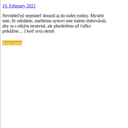
19. February 2021
Neviditeľný nepriateľ dorazil aj do našej rodiny. Mysleli
sme, že odoláme, staršiemu synovi sme márne dohovárali,
aby sa s nikým nestretal, ale plnoletému už ťažko
prikážete… I keď svoj okruh
Read more