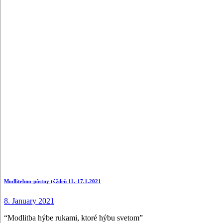
Modlitebno-pôstny týždeň 11.-17.1.2021
8. January 2021
“Modlitba hýbe rukami, ktoré hýbu svetom”