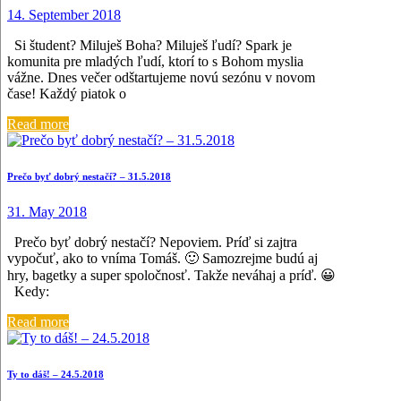
14. September 2018
Si študent? Miluješ Boha? Miluješ ľudí? Spark je
komunita pre mladých ľudí, ktorí to s Bohom myslia
vážne. Dnes večer odštartujeme novú sezónu v novom
čase! Každý piatok o
Read more
Prečo byť dobrý nestačí? – 31.5.2018
31. May 2018
Prečo byť dobrý nestačí? Nepoviem. Príď si zajtra
vypočuť, ako to vníma Tomáš. 🙂 Samozrejme budú aj
hry, bagetky a super spoločnosť. Takže neváhaj a príď. 😀
Kedy:
Read more
Ty to dáš! – 24.5.2018