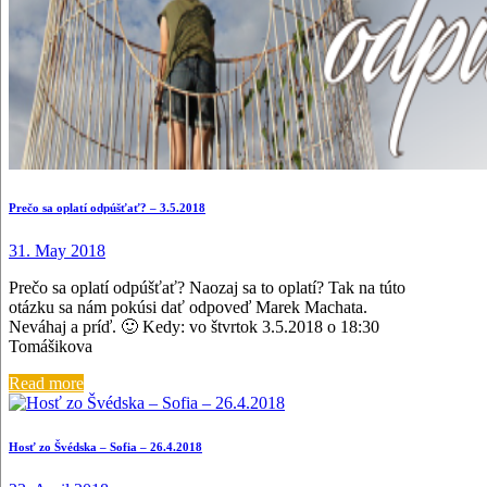
Prečo sa oplatí odpúšťať? – 3.5.2018
31. May 2018
Prečo sa oplatí odpúšťať? Naozaj sa to oplatí? Tak na túto
otázku sa nám pokúsi dať odpoveď Marek Machata.
Neváhaj a príď. 🙂 Kedy: vo štvrtok 3.5.2018 o 18:30
Tomášikova
Read more
Hosť zo Švédska – Sofia – 26.4.2018