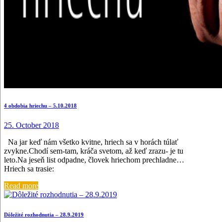
4 obdobia hriechu – 5.10.2018
25. October 2018
Na jar keď nám všetko kvitne, hriech sa v horách túlať
zvykne.Chodí sem-tam, kráča svetom, až keď zrazu- je tu
leto.Na jeseň list odpadne, človek hriechom prechladne…
Hriech sa trasie:
Read more
Dôležité rozhodnutia – 28.9.2019