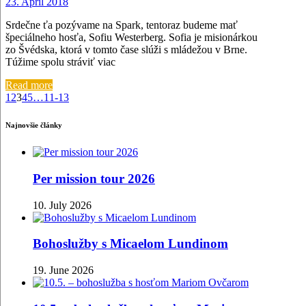
23. April 2018
Srdečne ťa pozývame na Spark, tentoraz budeme mať
špeciálneho hosťa, Sofiu Westerberg. Sofia je misionárkou
zo Švédska, ktorá v tomto čase slúži s mládežou v Brne.
Túžime spolu stráviť viac
Read more
1
2
3
4
5
…
11-13
Najnovšie články
Per mission tour 2026
10. July 2026
Bohoslužby s Micaelom Lundinom
19. June 2026