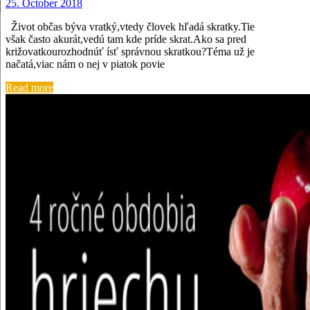
25. October 2018
Život občas býva vratký,vtedy človek hľadá skratky.Tie
však často akurát,vedú tam kde príde skrat.Ako sa pred
križovatkourozhodnúť ísť správnou skratkou?Téma už je
načatá,viac nám o nej v piatok povie
Read more