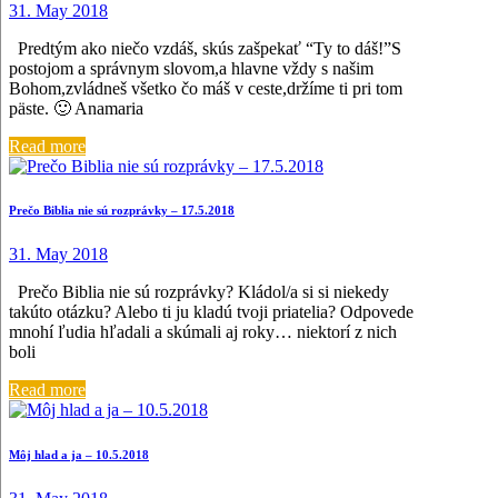
31. May 2018
Predtým ako niečo vzdáš, skús zašpekať “Ty to dáš!”S
postojom a správnym slovom,a hlavne vždy s našim
Bohom,zvládneš všetko čo máš v ceste,držíme ti pri tom
päste. 🙂 Anamaria
Read more
Prečo Biblia nie sú rozprávky – 17.5.2018
31. May 2018
Prečo Biblia nie sú rozprávky? Kládol/a si si niekedy
takúto otázku? Alebo ti ju kladú tvoji priatelia? Odpovede
mnohí ľudia hľadali a skúmali aj roky… niektorí z nich
boli
Read more
Môj hlad a ja – 10.5.2018