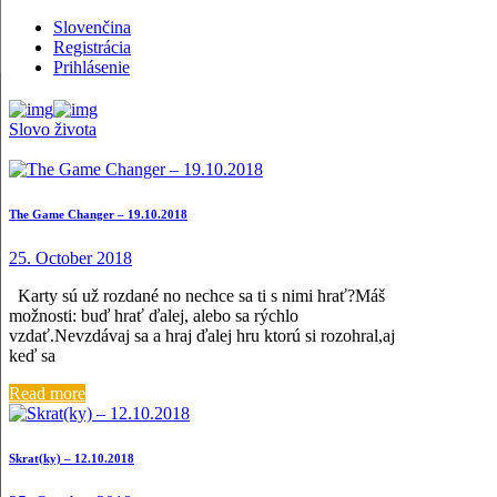
Slovenčina
Registrácia
Prihlásenie
Slovo života
The Game Changer – 19.10.2018
25. October 2018
Karty sú už rozdané no nechce sa ti s nimi hrať?Máš
možnosti: buď hrať ďalej, alebo sa rýchlo
vzdať.Nevzdávaj sa a hraj ďalej hru ktorú si rozohral,aj
keď sa
Read more
Skrat(ky) – 12.10.2018