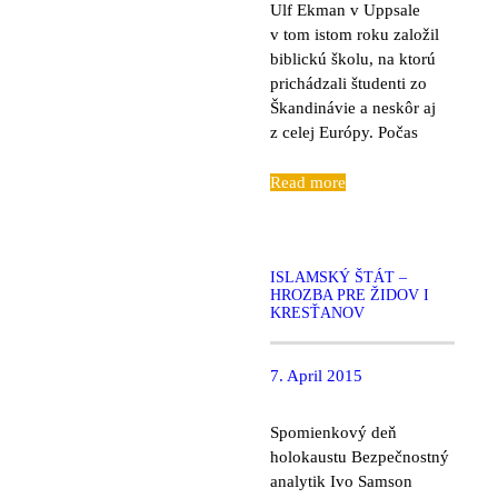
Ulf Ekman v Uppsale
v tom istom roku založil
biblickú školu, na ktorú
prichádzali študenti zo
Škandinávie a neskôr aj
z celej Európy. Počas
Read more
ISLAMSKÝ ŠTÁT –
HROZBA PRE ŽIDOV I
KRESŤANOV
7. April 2015
Spomienkový deň
holokaustu Bezpečnostný
analytik Ivo Samson