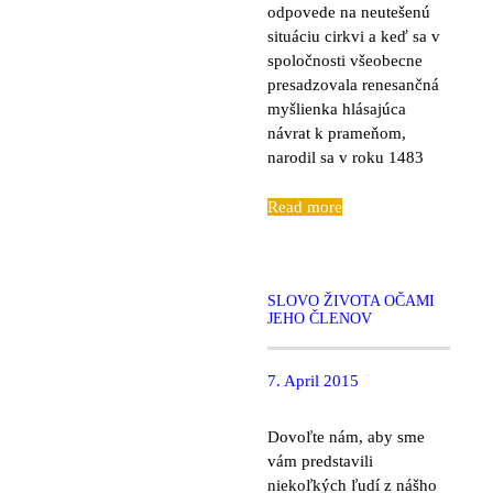
odpovede na neutešenú
situáciu cirkvi a keď sa v
spoločnosti všeobecne
presadzovala renesančná
myšlienka hlásajúca
návrat k prameňom,
narodil sa v roku 1483
Read more
SLOVO ŽIVOTA OČAMI
JEHO ČLENOV
7. April 2015
Dovoľte nám, aby sme
vám predstavili
niekoľkých ľudí z nášho