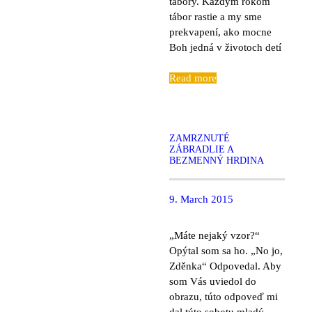
tábory. Každým rokom
tábor rastie a my sme
prekvapení, ako mocne
Boh jedná v životoch detí
Read more
ZAMRZNUTÉ
ZÁBRADLIE A
BEZMENNÝ HRDINA
9. March 2015
„Máte nejaký vzor?“
Opýtal som sa ho. „No jo,
Zděnka“ Odpovedal. Aby
som Vás uviedol do
obrazu, túto odpoveď mi
dal túto sobotu mladý