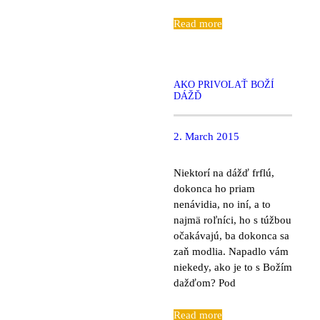
Read more
AKO PRIVOLAŤ BOŽÍ
DÁŽĎ
2. March 2015
Niektorí na dážď frflú,
dokonca ho priam
nenávidia, no iní, a to
najmä roľníci, ho s túžbou
očakávajú, ba dokonca sa
zaň modlia. Napadlo vám
niekedy, ako je to s Božím
dažďom? Pod
Read more