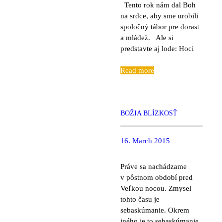
Tento rok nám dal Boh
na srdce, aby sme urobili
spoločný tábor pre dorast
a mládež. Ale si
predstavte aj lode: Hoci
Read more
BOŽIA BLÍZKOSŤ
16. March 2015
Práve sa nachádzame
v pôstnom období pred
Veľkou nocou. Zmysel
tohto času je
sebaskúmanie. Okrem
iného je to sebaskúmanie