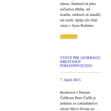
zboru. Niektorí sú jeho
súčasťou dlhšie, iní
kratšie, niektorí sú mladší,
iní starší. Spája ich však
viera v Syna Božieho
Read more
VÝZVY PRE GENERÁCIU
KRESŤANOV
POSLEDNÝCH ČIAS
7. April 2015
Rozhovor s Petrom
Čuříkom Peter Čuřík je
jedným zo zakladateľov
zboru Slovo života na