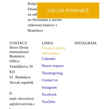
Podporte našu službu!
Finančná podpora smeruje
CHCEM PODPORIŤ
na náklady s evanjelizáciami
na Slovensku a stavbu
cirkevnej budovy v
Bratislave
CONTACT:
LINKS:
INSTAGRAM:
Slovo života
I want to recive
international
information
Bratislava
Calendar
Office:
Prayer request
Tomášikova 30
821
Thanksgiving
01 Bratislava
Contact us
Slovak republik
Instagram
E-
Facebook
mail:
slovozivot
YouTube
a@slovozivota.s