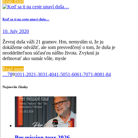
Read more
Keď sa ti na ceste unaví duša…
10. July 2020
Ževraj duša váži 21 gramov. Hm, nemyslím si, že ju
dokážeme odvážiť, ale som presvedčený o tom, že duša je
neoddeliteľnou súčasťou nášho života. Zvyknú ju
definovať ako sumár vôle, mysle
Read more
…
7
8
9
10
11-20
21-30
31-40
41-50
51-60
61-70
71-80
81-84
Najnovšie články
Per mission tour 2026