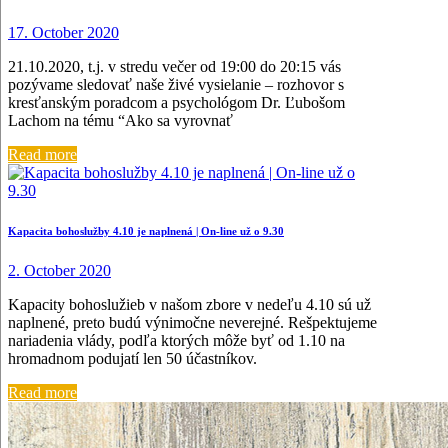
17. October 2020
21.10.2020, t.j. v stredu večer od 19:00 do 20:15 vás
pozývame sledovať naše živé vysielanie – rozhovor s
kresťanským poradcom a psychológom Dr. Ľubošom
Lachom na tému “Ako sa vyrovnať
Read more
Kapacita bohoslužby 4.10 je naplnená | On-line už o 9.30
2. October 2020
Kapacity bohoslužieb v našom zbore v nedeľu 4.10 sú už
naplnené, preto budú výnimočne neverejné. Rešpektujeme
nariadenia vlády, podľa ktorých môže byť od 1.10 na
hromadnom podujatí len 50 účastníkov.
Read more