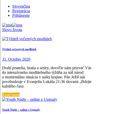
Slovenčina
Registrácia
Prihlásenie
Slovo života
Týždeň večerných modlitieb
31. October 2020
Drahí priatelia, bratia a sestry, dovoľte nám prizvať Vás
do intenzívneho modlitebného týždňa za náš národ
a momentálnu situáciu v našej krajine. Pán Ježiš nás
povzbudzuje v Evanjeliu Lukáša 21:36 slovami „Bdejte
každého času
Read more
Youth Night – online z Uppsaly