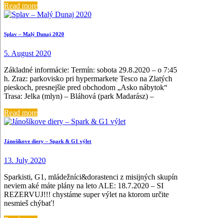
Read more
Splav – Malý Dunaj 2020
5. August 2020
Základné informácie: Termín: sobota 29.8.2020 – o 7:45
h. Zraz: parkovisko pri hypermarkete Tesco na Zlatých
pieskoch, presnejšie pred obchodom „Asko nábytok“
Trasa: Jelka (mlyn) – Bláhová (park Madarász) –
Read more
Jánošíkove diery – Spark & G1 výlet
13. July 2020
Sparkisti, G1, mládežníci&dorastenci z misijných skupín
neviem aké máte plány na leto ALE: 18.7.2020 – SI
REZERVUJ!!! chystáme super výlet na ktorom určite
nesmieš chýbať!