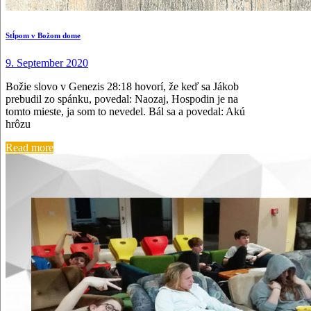
Stĺpom v Božom dome
9. September 2020
Božie slovo v Genezis 28:18 hovorí, že keď sa Jákob
prebudil zo spánku, povedal: Naozaj, Hospodin je na
tomto mieste, ja som to nevedel. Bál sa a povedal: Akú
hrôzu
Read more