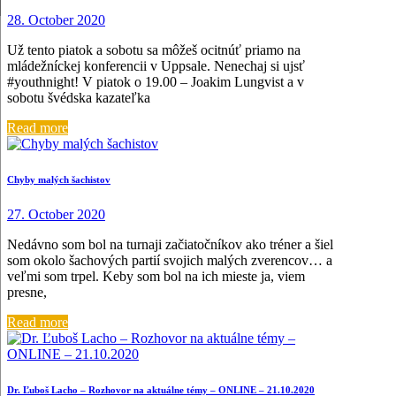
28. October 2020
Už tento piatok a sobotu sa môžeš ocitnúť priamo na
mládežníckej konferencii v Uppsale. Nenechaj si ujsť
#youthnight! V piatok o 19.00 – Joakim Lungvist a v
sobotu švédska kazateľka
Read more
Chyby malých šachistov
27. October 2020
Nedávno som bol na turnaji začiatočníkov ako tréner a šiel
som okolo šachových partií svojich malých zverencov… a
veľmi som trpel. Keby som bol na ich mieste ja, viem
presne,
Read more
Dr. Ľuboš Lacho – Rozhovor na aktuálne témy – ONLINE – 21.10.2020