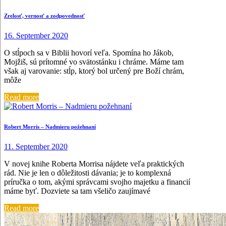
Zrelosť, vernosť a zodpovednosť
16. September 2020
O stĺpoch sa v Biblii hovorí veľa. Spomína ho Jákob,
Mojžiš, sú prítomné vo svätostánku i chráme. Máme tam
však aj varovanie: stĺp, ktorý bol určený pre Boží chrám,
môže
Read more
Robert Morris – Nadmieru požehnaní
11. September 2020
V novej knihe Roberta Morrisa nájdete veľa praktických
rád. Nie je len o dôležitosti dávania; je to komplexná
príručka o tom, akými správcami svojho majetku a financií
máme byť. Dozviete sa tam všeličo zaujímavé
Read more